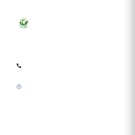
Ziarul online pentru publicarea anunțurilor obligatorii
de mediu cerute de ANMAP, APM și instituțiile
abilitate. Dovadă pe loc, acceptat în toată România.
0759 858 820
✉
gazetamediu@gmail.com
Sistem automat 24/7
SERVICII PUBLICARE
Publică anunț APM
Autorizație construire