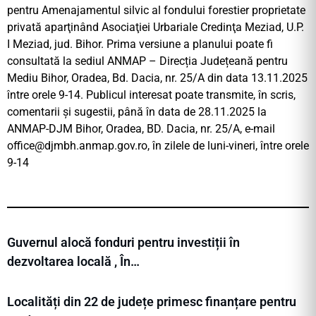
pentru Amenajamentul silvic al fondului forestier proprietate
privată aparţinând Asociaţiei Urbariale Credinţa Meziad, U.P.
I Meziad, jud. Bihor. Prima versiune a planului poate fi
consultată la sediul ANMAP – Direcția Județeană pentru
Mediu Bihor, Oradea, Bd. Dacia, nr. 25/A din data 13.11.2025
între orele 9-14. Publicul interesat poate transmite, în scris,
comentarii şi sugestii, până în data de 28.11.2025 la
ANMAP-DJM Bihor, Oradea, BD. Dacia, nr. 25/A, e-mail
office@djmbh.anmap.gov.ro
, în zilele de luni-vineri, între orele
9-14
Guvernul alocă fonduri pentru investiții în
dezvoltarea locală , În…
Localități din 22 de județe primesc finanțare pentru