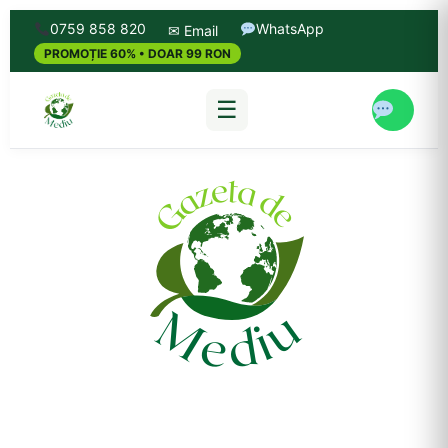
0759 858 820
WhatsApp
✉ Email
PROMOȚIE 60% • DOAR 99 RON
☰