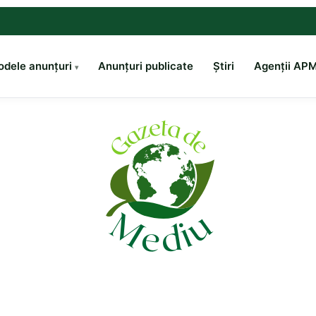
dele anunțuri
Anunțuri publicate
Știri
Agenții AP