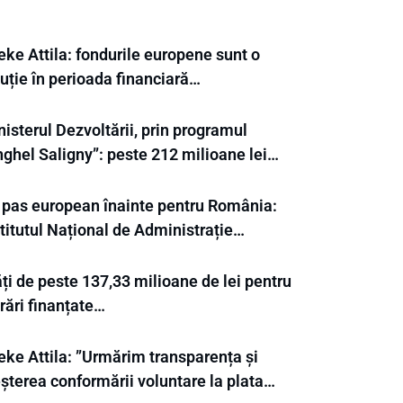
eke Attila: fondurile europene sunt o
uție în perioada financiară…
isterul Dezvoltării, prin programul
nghel Saligny”: peste 212 milioane lei…
 pas european înainte pentru România:
titutul Național de Administrație…
ți de peste 137,33 milioane de lei pentru
rări finanțate…
eke Attila: ”Urmărim transparența și
eșterea conformării voluntare la plata…