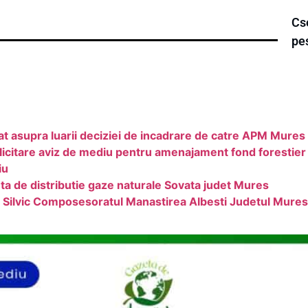
Cse
pe
at asupra luarii deciziei de incadrare de catre APM Mures
citare aviz de mediu pentru amenajament fond forestier 
iu
nta de distributie gaze naturale Sovata judet Mures
ilvic Composesoratul Manastirea Albesti Judetul Mures