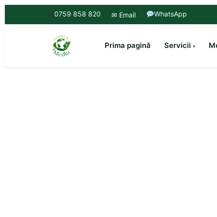
0759 858 820
WhatsApp
✉ Email
Prima pagină
Servicii
Mo