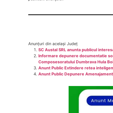
Anunțuri din același Județ
SC Austal SRL anunta publicul interes
Informare depunere documentatie soli
Composesoratului Dumbrava Hula Bo
Anunt Public Extindere retea intelige
Anunt Public Depunere Amenajament S