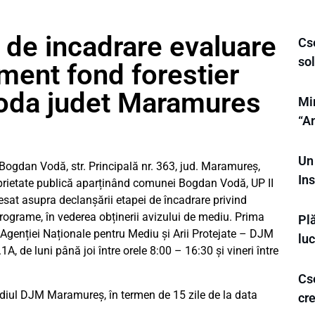
 de incadrare evaluare
Cs
sol
ent fond forestier
da judet Maramures
Min
“A
Un
an Vodă, str. Principală nr. 363, jud. Maramureș,
Ins
oprietate publică aparținând comunei Bogdan Vodă, UP II
esat asupra declanșării etapei de încadrare privind
rograme, în vederea obținerii avizului de mediu. Prima
Plă
l Agenției Naționale pentru Mediu și Arii Protejate – DJM
luc
1A, de luni până joi între orele 8:00 – 16:30 și vineri între
Cs
sediul DJM Maramureș, în termen de 15 zile de la data
cr