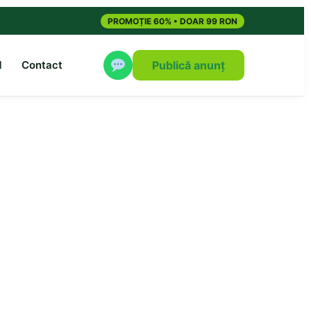
PROMOȚIE 60% • DOAR 99 RON
M
Contact
Publică anunț