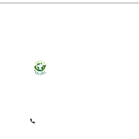
Ziarul online pentru publicarea anunțurilor
obligatorii de mediu cerute de ANMAP, APM și
instituțiile abilitate. Dovadă pe loc, acceptat în
toată România.
0759 858 820
✉
gazetamediu@gmail.com