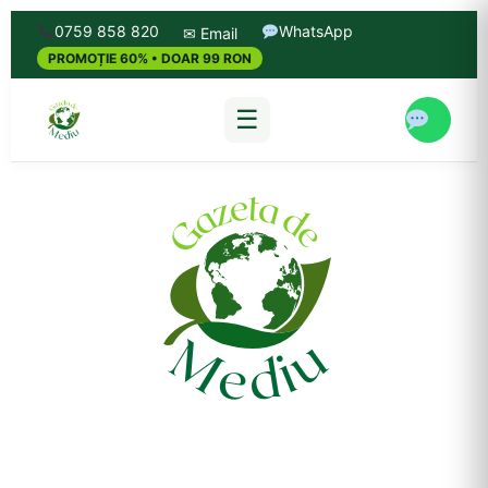
0759 858 820
WhatsApp
✉ Email
PROMOȚIE 60% • DOAR 99 RON
☰