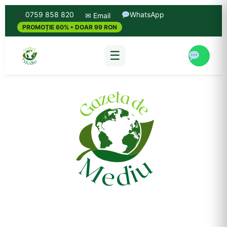
0759 858 820
WhatsApp
✉ Email
PROMOȚIE 60% • DOAR 99 RON
☰