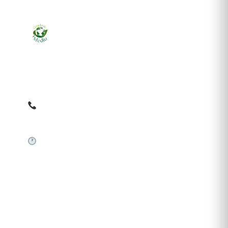
Ziarul online pentru publicarea anunțurilor obligatorii
de mediu cerute de ANMAP, APM și instituțiile
abilitate. Dovadă pe loc, acceptat în toată România.
0759 858 820
✉
gazetamediu@gmail.com
Sistem automat 24/7
SERVICII PUBLICARE
Publică anunț APM
Autorizație construire
Comunicat de presă PNRR