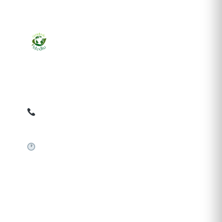
Ziarul online pentru publicarea anunțurilor obligatorii
de mediu cerute de ANMAP, APM și instituțiile
abilitate. Dovadă pe loc, acceptat în toată România.
0759 858 820
✉
gazetamediu@gmail.com
Sistem automat 24/7
SERVICII PUBLICARE
Publică anunț APM
Autorizație construire