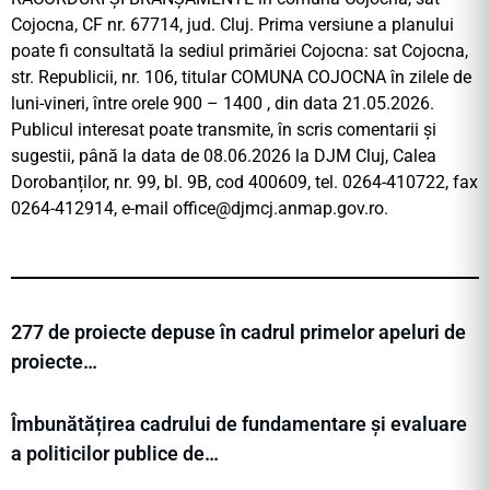
Cojocna, CF nr. 67714, jud. Cluj. Prima versiune a planului
poate fi consultată la sediul primăriei Cojocna: sat Cojocna,
str. Republicii, nr. 106, titular COMUNA COJOCNA în zilele de
luni-vineri, între orele 900 – 1400 , din data 21.05.2026.
Publicul interesat poate transmite, în scris comentarii și
sugestii, până la data de 08.06.2026 la DJM Cluj, Calea
Dorobanților, nr. 99, bl. 9B, cod 400609, tel. 0264-410722, fax
0264-412914, e-mail
office@djmcj.anmap.gov.ro
.
277 de proiecte depuse în cadrul primelor apeluri de
proiecte…
Îmbunătățirea cadrului de fundamentare și evaluare
a politicilor publice de…