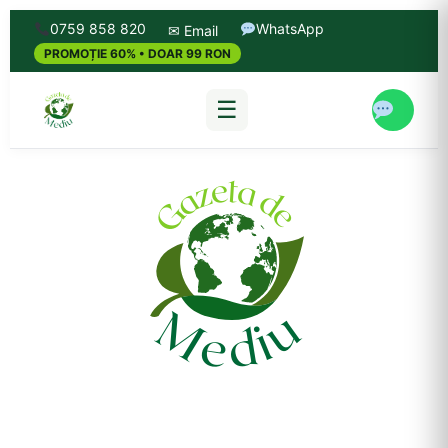
0759 858 820
WhatsApp
✉ Email
PROMOȚIE 60% • DOAR 99 RON
☰