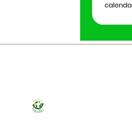
Ziarul online pentru publicarea anunțurilor
obligatorii de mediu cerute de ANMAP, APM și