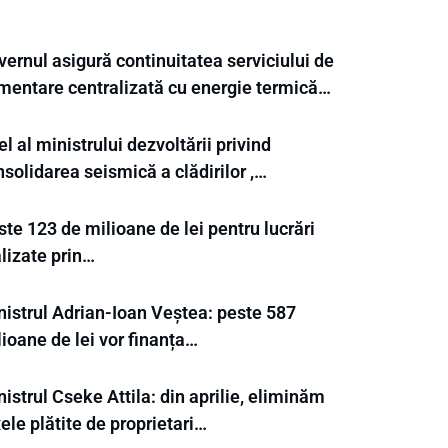
ernul asigură continuitatea serviciului de
imentare centralizată cu energie termică…
l al ministrului dezvoltării privind
solidarea seismică a clădirilor ,…
te 123 de milioane de lei pentru lucrări
lizate prin…
nistrul Adrian-Ioan Veștea: peste 587
ioane de lei vor finanța…
istrul Cseke Attila: din aprilie, eliminăm
ele plătite de proprietari…