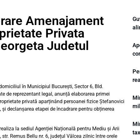
orare Amenajament
Guv
al
prietate Privata
Georgeta Judetul
Ape
con
Pes
rea
omiciliul în Municipiul București, Sector 6, Bld.
litate de reprezentant legal, anunță elaborarea primei
Mi
oprietate privată aparținând persoanei fizice Ștefanovici
mil
i, și declanșarea etapei de încadrare pentru obținerea
Min
ealiza la sediul Agenției Națională pentru Mediu și Arii
tax
tr. Remus Bellu nr. 6, județul Vâlcea zilnic între orele