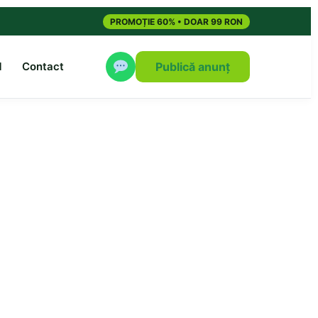
PROMOȚIE 60% • DOAR 99 RON
M
Contact
Publică anunț