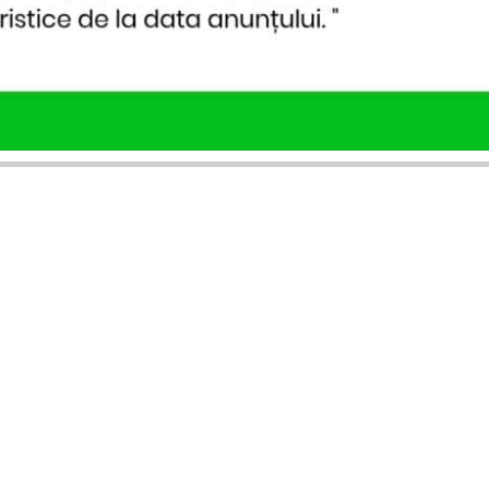
SERVICII PUBLICARE
INFORMAȚII UTILE
Publică anunț APM
Despre noi
Autorizație construire
Ultimele anunțuri publicate
Comunicat de presă PNRR
Buletin informativ