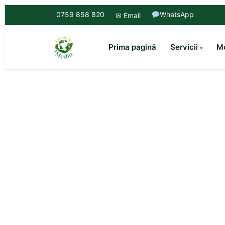
0759 858 820
WhatsApp
✉ Email
Prima pagină
Servicii
Mo