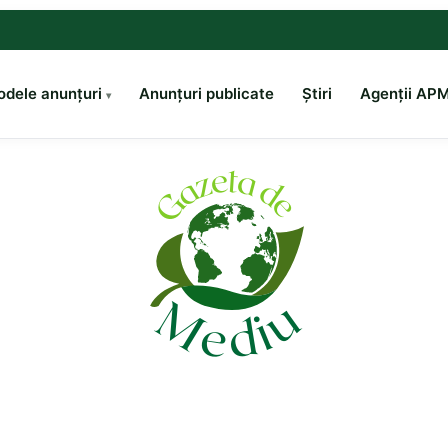
dele anunțuri
Anunțuri publicate
Știri
Agenții AP