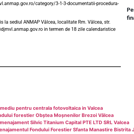
jmvl.anmap.gov.ro/category/3-1-3-documentatii-procedura-
Pes
fi
ris la sediul ANMAP Vâlcea, localitate Rm. Vâlcea, str.
@djmvl.anmap.gov.ro
in termen de 18 zile calendaristice
 mediu pentru centrala fotovoltaica in Valcea
ndului forestier Obștea Moșnenilor Brezoi Vâlcea
Amenajament Silvic Titanium Capital PTE LTD SRL Valcea
najamentul Fondului Forestier Sfanta Manastire Bistrita 