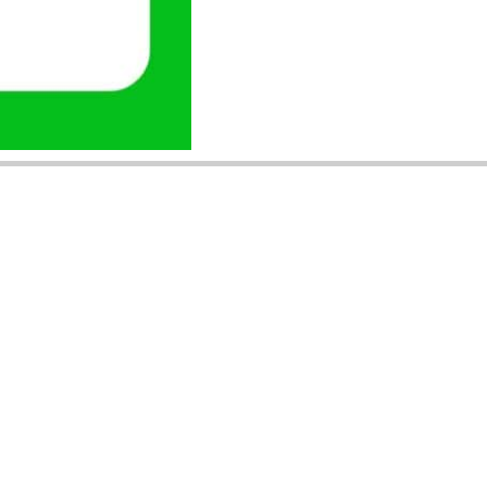
ANUNȚURI DIN JUDEȚUL TĂU
Acceptat în toate cele 41 de județe +
București
Bihor
Ilfov
Timiș
Arad
Iași