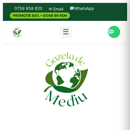
0759 858 820
WhatsApp
✉ Email
PROMOȚIE 60% • DOAR 99 RON
☰