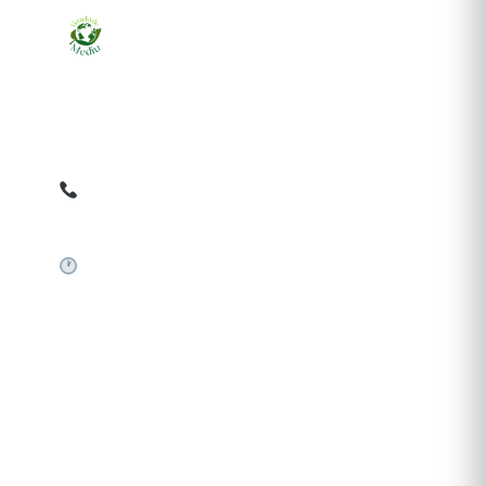
Ziarul online pentru publicarea anunțurilor obligatorii
de mediu cerute de ANMAP, APM și instituțiile
abilitate. Dovadă pe loc, acceptat în toată România.
0759 858 820
✉
gazetamediu@gmail.com
Sistem automat 24/7
SERVICII PUBLICARE
Publică anunț APM
Autorizație construire
Comunicat de presă PNRR
Pași publicare anunț