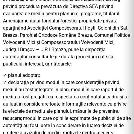
privind procedura prevăzută de Directiva SEA privind
evaluarea de mediu pentru planuri și programe, titularul
Amenajamentului fondului forestier proprietate privată
aparținând Asociației Composesoratul Foștii Coloni din Sat
Breaza, Parohiei Ortodoxe Române Breaza, Comunei Politice
Voivodenii Mici și Composesoratului Voivodenii Mici,
Județul Brașov – U.P. I Breaza, pune la dispoziția
autorităților consultante pe durata procedurii cât și a
publicului interesat, următoarele:
✓ planul adoptat;
✓ declarația privind modul în care considerațiile privind
mediul au fost integrate în plan, modul în care raportul de
mediu a fost pregătit cu respectarea conținutului cadru și s-
au luat în considerare toate informațiile relevante cu privire
la efectele de mediu ale planului, măsurile de prevenire,
reducere; modul în care opiniile exprimate de public și de alte
autorități au fost luate în considerare în luarea deciziei de
emitere a avizului de mediu; motivele pentru alegerea