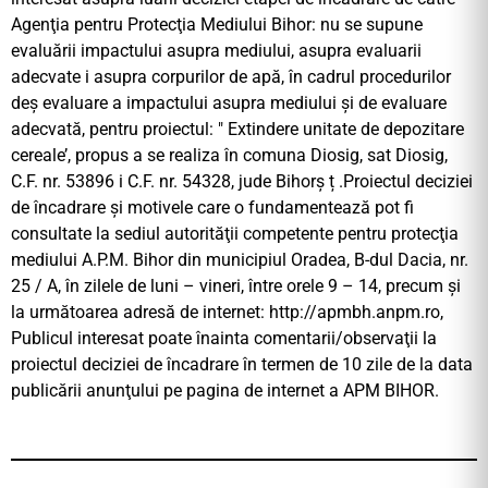
Agenţia pentru Protecţia Mediului Bihor: nu se supune
evaluării impactului asupra mediului, asupra evaluarii
adecvate i asupra corpurilor de apă, în cadrul procedurilor
deș evaluare a impactului asupra mediului şi de evaluare
adecvată, pentru proiectul: ″ Extindere unitate de depozitare
cereale’, propus a se realiza în comuna Diosig, sat Diosig,
C.F. nr. 53896 i C.F. nr. 54328, jude Bihorș ț .Proiectul deciziei
de încadrare şi motivele care o fundamentează pot fi
consultate la sediul autorităţii competente pentru protecţia
mediului A.P.M. Bihor din municipiul Oradea, B-dul Dacia, nr.
25 / A, în zilele de luni – vineri, între orele 9 – 14, precum şi
la următoarea adresă de internet: http://apmbh.anpm.ro,
Publicul interesat poate înainta comentarii/observaţii la
proiectul deciziei de încadrare în termen de 10 zile de la data
publicării anunţului pe pagina de internet a APM BIHOR.