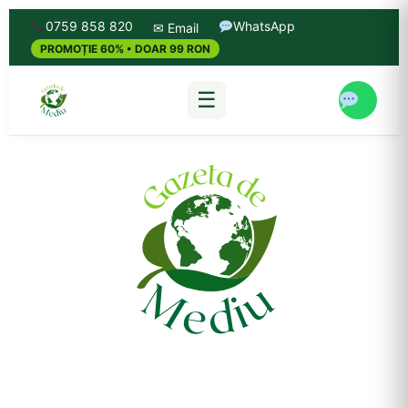
0759 858 820
WhatsApp
✉ Email
PROMOȚIE 60% • DOAR 99 RON
☰