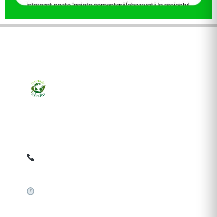
Ziarul online pentru publicarea anunțurilor obligatorii
de mediu cerute de ANMAP, APM și instituțiile
abilitate. Dovadă pe loc, acceptat în toată România.
0759 858 820
✉
gazetamediu@gmail.com
Sistem automat 24/7