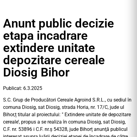
Anunt public decizie
etapa incadrare
extindere unitate
depozitare cereale
Diosig Bihor
Publicat: 6.3.2025
S.C. Grup de Producători Cereale Agroind S.R.L., cu sediul în
comuna Diosig, sat Diosig, strada Horia, nr. 17/C, jude ul
Bihor,ț titular al proiectului: ″ Extindere unitate de depozitare
cereale’, propus a se realiza în comuna Diosig, sat Diosig,
C.F. nr. 53896 i C.F. nr.ș 54328, jude Bihorț anunţă publicul
interesat asupra luării deciziei etapei de încadrare de către