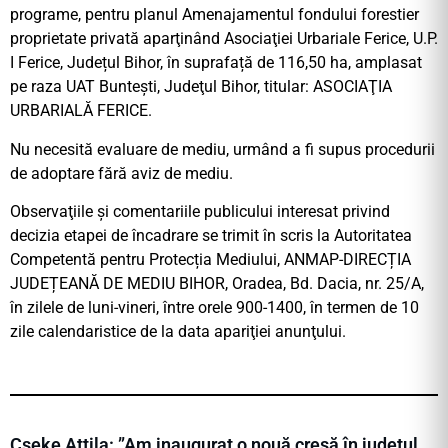
programe, pentru planul Amenajamentul fondului forestier
proprietate privată aparţinând Asociaţiei Urbariale Ferice, U.P.
I Ferice, Județul Bihor, în suprafață de 116,50 ha, amplasat
pe raza UAT Buntești, Judeţul Bihor, titular: ASOCIAŢIA
URBARIALĂ FERICE.
Nu necesită evaluare de mediu, urmând a fi supus procedurii
de adoptare fără aviz de mediu.
Observaţiile şi comentariile publicului interesat privind
decizia etapei de încadrare se trimit în scris la Autoritatea
Competentă pentru Protecția Mediului, ANMAP-DIRECȚIA
JUDEȚEANĂ DE MEDIU BIHOR, Oradea, Bd. Dacia, nr. 25/A,
în zilele de luni-vineri, între orele 900-1400, în termen de 10
zile calendaristice de la data apariţiei anunţului.
Cseke Attila: ”Am inaugurat o nouă creșă în județul