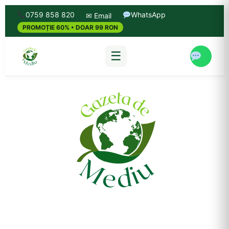
0759 858 820
WhatsApp
✉ Email
PROMOȚIE 60% • DOAR 99 RON
☰