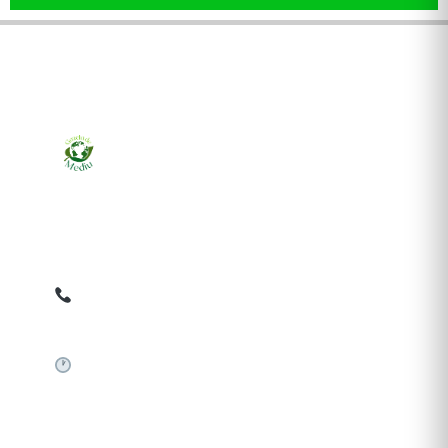
Ziarul online pentru publicarea anunțurilor obligatorii
de mediu cerute de ANMAP, APM și instituțiile
abilitate. Dovadă pe loc, acceptat în toată România.
0759 858 820
✉
gazetamediu@gmail.com
Sistem automat 24/7
SERVICII PUBLICARE