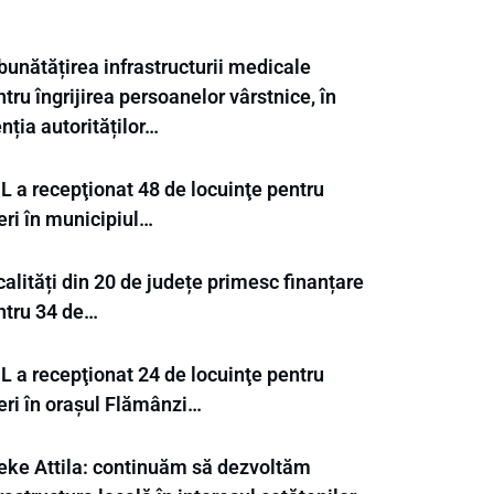
bunătățirea infrastructurii medicale
tru îngrijirea persoanelor vârstnice, în
nția autorităților…
L a recepţionat 48 de locuinţe pentru
eri în municipiul…
alități din 20 de județe primesc finanțare
ntru 34 de…
L a recepţionat 24 de locuinţe pentru
eri în orașul Flămânzi…
eke Attila: continuăm să dezvoltăm