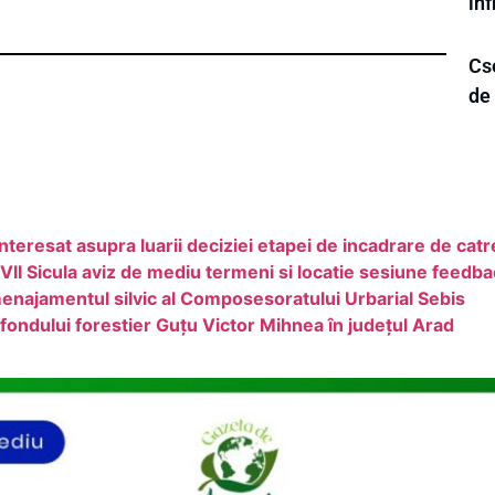
inf
Cs
de
teresat asupra luarii deciziei etapei de incadrare de ca
VII Sicula aviz de mediu termeni si locatie sesiune feedb
enajamentul silvic al Composesoratului Urbarial Sebis
ondului forestier Guțu Victor Mihnea în județul Arad