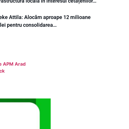
rastructura locală în interesul cetățenilor…
eke Attila: Alocăm aproape 12 milioane
 lei pentru consolidarea…
tre APM Arad
ack