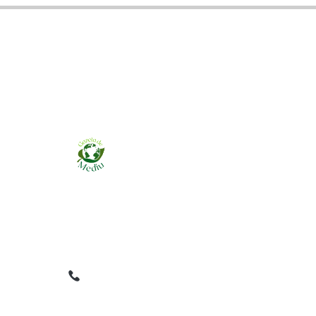
Ziarul online pentru publicarea anunțurilor
obligatorii de mediu cerute de ANMAP, APM și
instituțiile abilitate. Dovadă pe loc, acceptat în
toată România.
0759 858 820
✉
gazetamediu@gmail.com