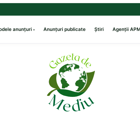
dele anunțuri
Anunțuri publicate
Știri
Agenții AP