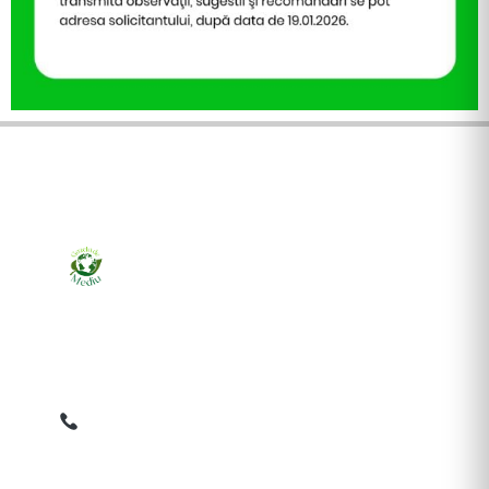
Ziarul online pentru publicarea anunțurilor obligatorii
de mediu cerute de ANMAP, APM și instituțiile
abilitate. Dovadă pe loc, acceptat în toată România.
0759 858 820
✉
gazetamediu@gmail.com