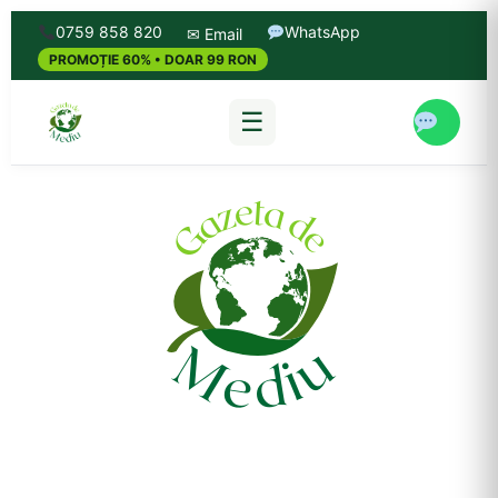
0759 858 820
WhatsApp
✉ Email
PROMOȚIE 60% • DOAR 99 RON
☰