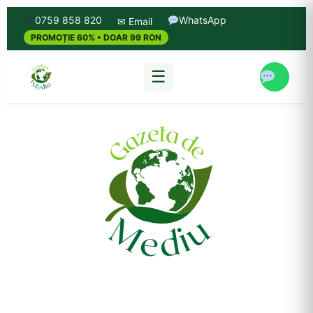
0759 858 820
WhatsApp
✉ Email
PROMOȚIE 60% • DOAR 99 RON
☰