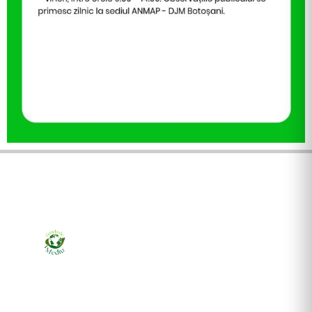
Ziarul online pentru publicarea anunțurilor obligatorii
de mediu cerute de ANMAP, APM și instituțiile