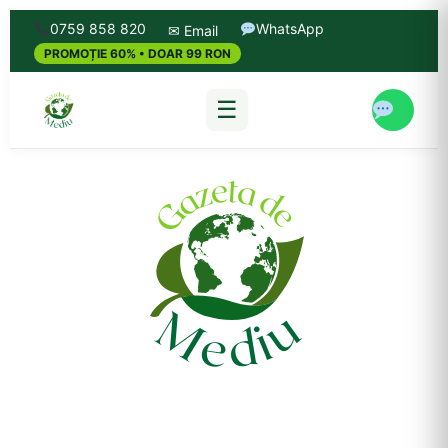
0759 858 820
WhatsApp
✉ Email
PROMOȚIE 60% • DOAR 99 RON
☰