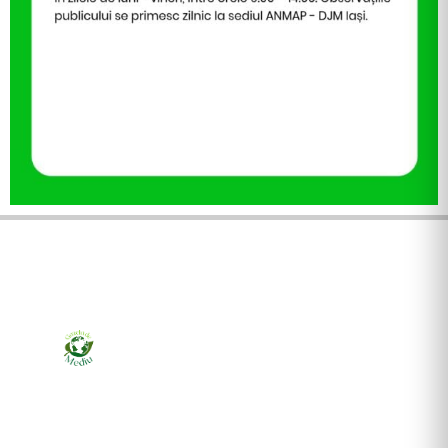
Ziarul online pentru publicarea anunțurilor obligatorii
de mediu cerute de ANMAP, APM și instituțiile