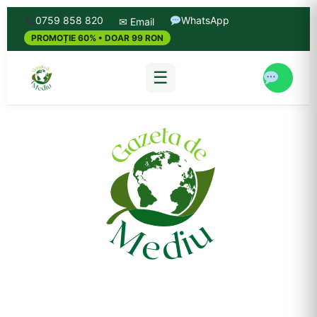
0759 858 820
WhatsApp
✉ Email
PROMOȚIE 60% • DOAR 99 RON
☰