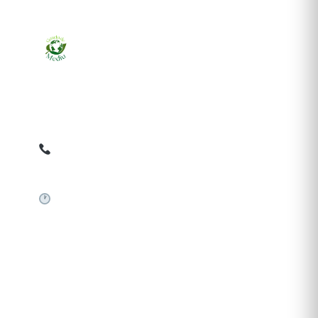
Ziarul online pentru publicarea anunțurilor obligatorii
de mediu cerute de ANMAP, APM și instituțiile
abilitate. Dovadă pe loc, acceptat în toată România.
0759 858 820
✉
gazetamediu@gmail.com
Sistem automat 24/7
SERVICII PUBLICARE
Publică anunț APM
Autorizație construire
Comunicat de presă PNRR