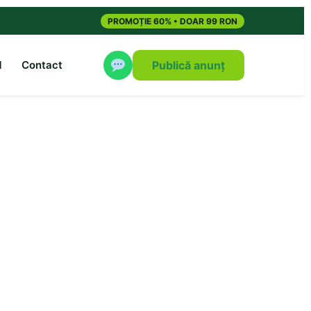
PROMOȚIE 60% • DOAR 99 RON
M
Contact
Publică anunț