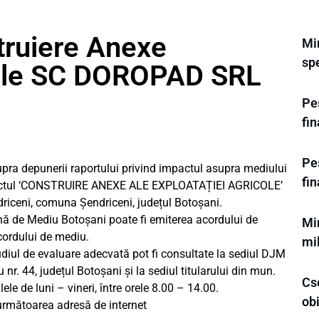
truiere Anexe
Mi
spe
cole SC DOROPAD SRL
Pes
fi
Pes
ra depunerii raportului privind impactul asupra mediului
fi
roiectul ‘CONSTRUIRE ANEXE ALE EXPLOATAȚIEI AGRICOLE’
driceni, comuna Șendriceni, județul Botoșani.
ană de Mediu Botoșani poate fi emiterea acordului de
Min
cordului de mediu.
mi
udiul de evaluare adecvată pot fi consultate la sediul DJM
r. 44, județul Botoșani şi la sediul titularului din mun.
Cs
lele de luni – vineri, între orele 8.00 – 14.00.
obi
următoarea adresă de internet