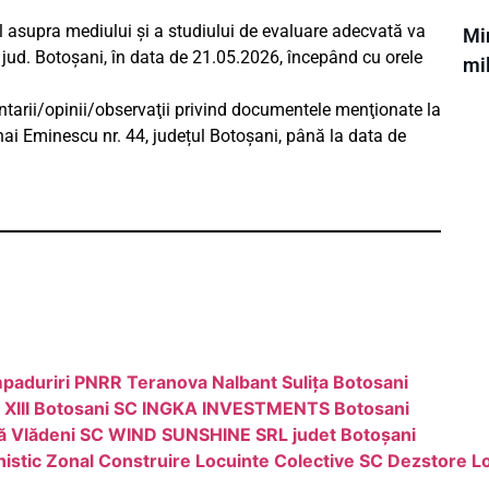
l asupra mediului și a studiului de evaluare adecvată va
Min
 jud. Botoșani, în data de 21.05.2026, începând cu orele
mi
ntarii/opinii/observaţii privind documentele menţionate la
ai Eminescu nr. 44, județul Botoșani, până la data de
paduriri PNRR Teranova Nalbant Sulița Botosani
P XIII Botosani SC INGKA INVESTMENTS Botosani
ană Vlădeni SC WIND SUNSHINE SRL judet Botoșani
istic Zonal Construire Locuinte Colective SC Dezstore Lo