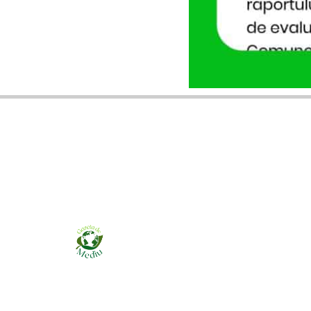
Ziarul online pentru publicarea anunțurilor
obligatorii de mediu cerute de ANMAP, APM și