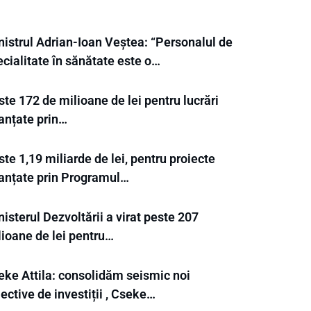
nistrul Adrian-Ioan Veștea: “Personalul de
cialitate în sănătate este o…
te 172 de milioane de lei pentru lucrări
nanțate prin…
te 1,19 miliarde de lei, pentru proiecte
nanțate prin Programul…
isterul Dezvoltării a virat peste 207
lioane de lei pentru…
eke Attila: consolidăm seismic noi
ective de investiții , Cseke…