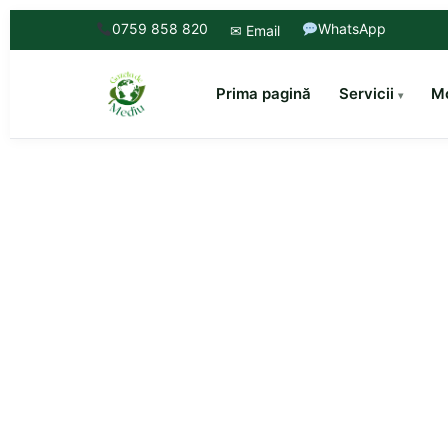
0759 858 820
WhatsApp
✉ Email
Prima pagină
Servicii
Mo