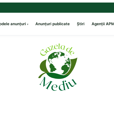
dele anunțuri
Anunțuri publicate
Știri
Agenții AP