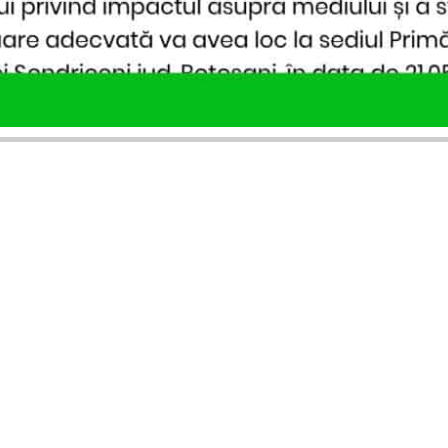
SERVICII PUBLICARE
INFORMAȚII UTILE
Publică anunț APM
Despre noi
Autorizație construire
Ultimele anunțuri publicate
Comunicat de presă PNRR
Buletin informativ