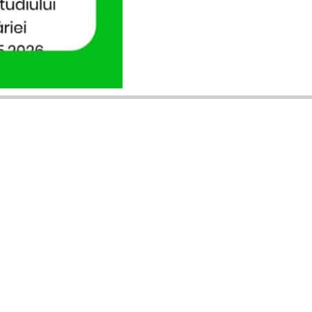
ANUNȚURI DIN JUDEȚUL TĂU
Acceptat în toate cele 41 de județe +
București
Bihor
Ilfov
Timiș
Arad
Iași