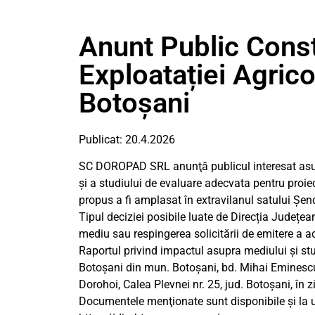
Anunt Public Cons
Exploatației Agri
Botoșani
Publicat: 20.4.2026
SC DOROPAD SRL anunţă publicul interesat asup
și a studiului de evaluare adecvata pentru p
propus a fi amplasat în extravilanul satului Șen
Tipul deciziei posibile luate de Direcția Județe
mediu sau respingerea solicitării de emitere a a
Raportul privind impactul asupra mediului și st
Botoșani din mun. Botoșani, bd. Mihai Eminescu n
Dorohoi, Calea Plevnei nr. 25, jud. Botoșani, în zi
Documentele menţionate sunt disponibile şi la 