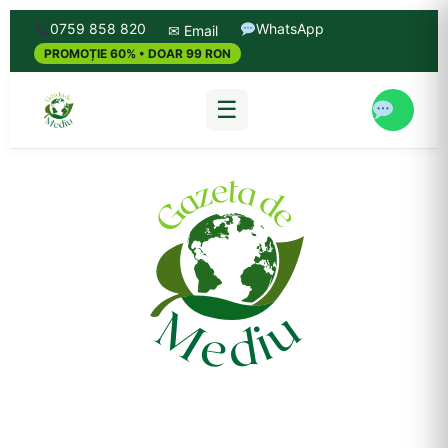
0759 858 820
WhatsApp
✉ Email
PROMOȚIE 60% • DOAR 99 RON
☰