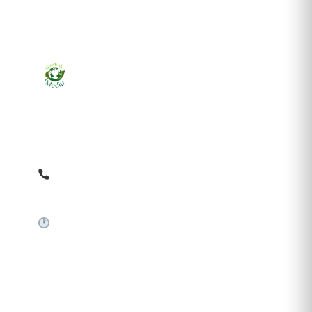
Ziarul online pentru publicarea anunțurilor obligatorii
de mediu cerute de ANMAP, APM și instituțiile
abilitate. Dovadă pe loc, acceptat în toată România.
0759 858 820
✉
gazetamediu@gmail.com
Sistem automat 24/7
SERVICII PUBLICARE
Publică anunț APM