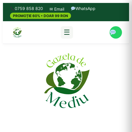
0759 858 820
WhatsApp
✉ Email
PROMOȚIE 60% • DOAR 99 RON
☰