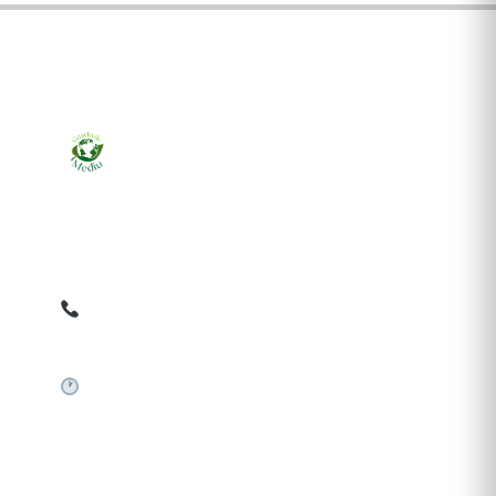
Ziarul online pentru publicarea anunțurilor obligatorii
de mediu cerute de ANMAP, APM și instituțiile
abilitate. Dovadă pe loc, acceptat în toată România.
0759 858 820
✉
gazetamediu@gmail.com
Sistem automat 24/7
SERVICII PUBLICARE