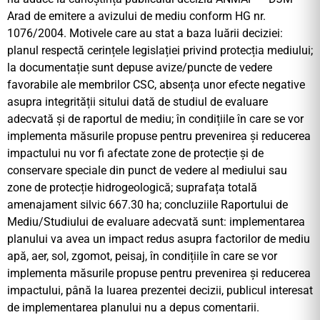
Arad de emitere a avizului de mediu conform HG nr.
1076/2004. Motivele care au stat a baza luării deciziei:
planul respectă cerințele legislației privind protecția mediului;
la documentație sunt depuse avize/puncte de vedere
favorabile ale membrilor CSC, absența unor efecte negative
asupra integrității sitului dată de studiul de evaluare
adecvată și de raportul de mediu; în condițiile în care se vor
implementa măsurile propuse pentru prevenirea și reducerea
impactului nu vor fi afectate zone de protecție și de
conservare speciale din punct de vedere al mediului sau
zone de protecție hidrogeologică; suprafața totală
amenajament silvic 667.30 ha; concluziile Raportului de
Mediu/Studiului de evaluare adecvată sunt: implementarea
planului va avea un impact redus asupra factorilor de mediu
apă, aer, sol, zgomot, peisaj, în condițiile în care se vor
implementa măsurile propuse pentru prevenirea și reducerea
impactului, până la luarea prezentei decizii, publicul interesat
de implementarea planului nu a depus comentarii.