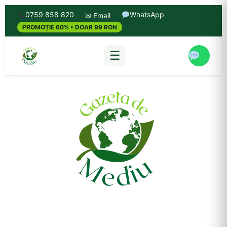
0759 858 820
WhatsApp
✉ Email
PROMOȚIE 60% • DOAR 99 RON
☰