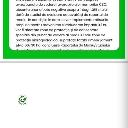
Ziarul online pentru publicarea anunțurilor obligatorii
de mediu cerute de ANMAP, APM și instituțiile