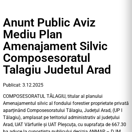
Anunt Public Aviz
Mediu Plan
Amenajament Silvic
Composesoratul
Talagiu Judetul Arad
Publicat: 3.12.2025
COMPOSESORATUL TĂLAGIU, titular al planului
Amenajamentul silvic al fondului forestier proprietate privată
aparținând Composesoratului Tălagiu, Județul Arad, (UP I
Tălagiu), amplasat pe teritoriul administrativ al județului
Arad, UAT Vârfurile și UAT Pleșcuța, cu suprafața de 667.30
ha aduce la cunoștința publicului decizia ANMAP – DJM