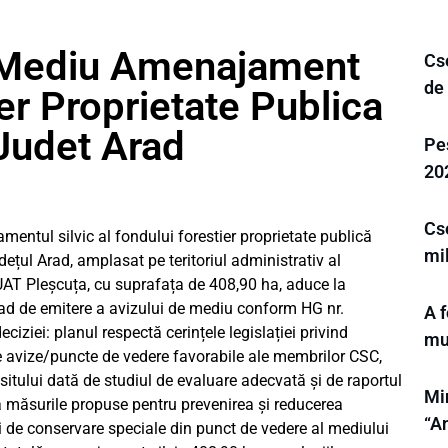
z Mediu Amenajament
Cse
de
er Proprietate Publica
Judet Arad
Pes
20
Cs
ntul silvic al fondului forestier proprietate publică
mi
țul Arad, amplasat pe teritoriul administrativ al
UAT Pleșcuța, cu suprafața de 408,90 ha, aduce la
d de emitere a avizului de mediu conform HG nr.
A f
iziei: planul respectă cerințele legislației privind
mu
e avize/puncte de vedere favorabile ale membrilor CSC,
sitului dată de studiul de evaluare adecvată și de raportul
Min
a măsurile propuse pentru prevenirea și reducerea
“A
și de conservare speciale din punct de vedere al mediului