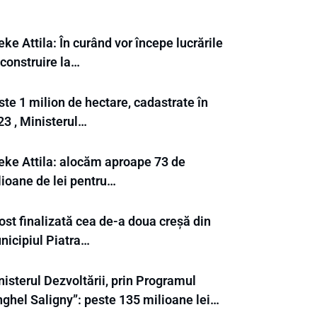
ke Attila: În curând vor începe lucrările
 construire la…
te 1 milion de hectare, cadastrate în
23 , Ministerul…
eke Attila: alocăm aproape 73 de
lioane de lei pentru…
ost finalizată cea de-a doua creșă din
nicipiul Piatra…
isterul Dezvoltării, prin Programul
nghel Saligny”: peste 135 milioane lei…