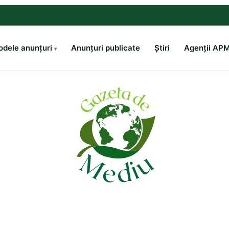
dele anunțuri
Anunțuri publicate
Știri
Agenții AP