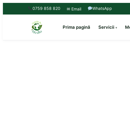
0759 858 820
WhatsApp
✉ Email
Prima pagină
Servicii
Mo