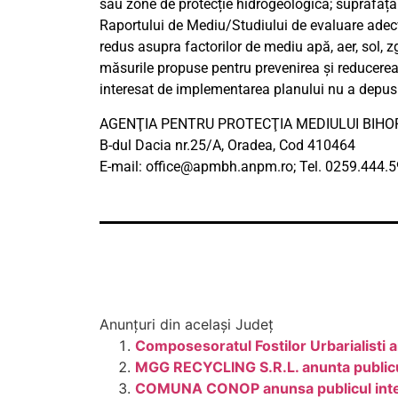
sau zone de protecție hidrogeologică; suprafața
Raportului de Mediu/Studiului de evaluare ade
redus asupra factorilor de mediu apă, aer, sol, z
măsurile propuse pentru prevenirea și reducerea 
interesat de implementarea planului nu a depus
AGENŢIA PENTRU PROTECŢIA MEDIULUI BIHO
B-dul Dacia nr.25/A, Oradea, Cod 410464
E-mail:
office@apmbh.anpm.ro
; Tel. 0259.444.
Anunțuri din același Județ
Composesoratul Fostilor Urbarialisti a
MGG RECYCLING S.R.L. anunta publicul 
COMUNA CONOP anunsa publicul interes