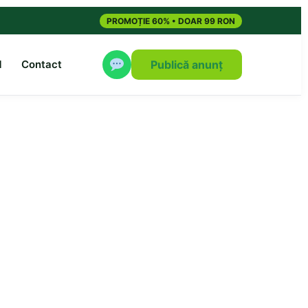
PROMOȚIE 60% • DOAR 99 RON
M
Contact
Publică anunț