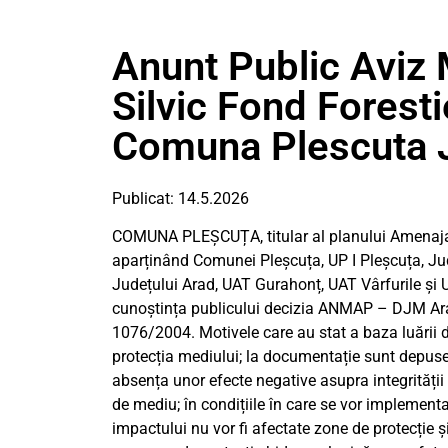
Anunt Public Avi
Silvic Fond Foresti
Comuna Plescuta 
Publicat: 14.5.2026
COMUNA PLEȘCUȚA, titular al planului Amenajame
aparținând Comunei Pleșcuța, UP I Pleșcuța, Jude
Județului Arad, UAT Gurahonț, UAT Vârfurile și 
cunoștința publicului decizia ANMAP – DJM Ara
1076/2004. Motivele care au stat a baza luării dec
protecția mediului; la documentație sunt depus
absența unor efecte negative asupra integrității 
de mediu; în condițiile în care se vor implement
impactului nu vor fi afectate zone de protecție 