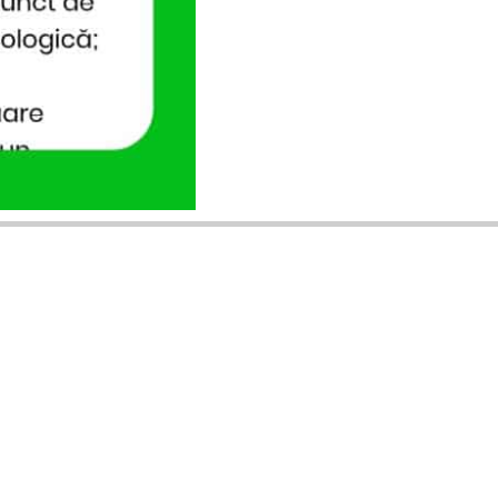
ANUNȚURI DIN JUDEȚUL TĂU
Acceptat în toate cele 41 de județe +
București