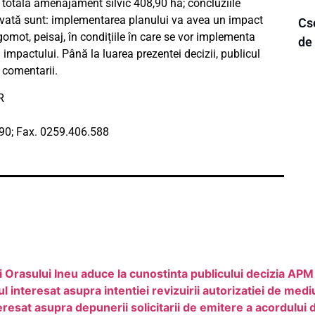
 totală amenajament silvic 408,90 ha; concluziile
cvată sunt: implementarea planului va avea un impact
Cse
gomot, peisaj, în condițiile în care se vor implementa
de
impactului. Până la luarea prezentei decizii, publicul
 comentarii.
R
590; Fax. 0259.406.588
i Orasului Ineu aduce la cunostinta publicului decizia AP
interesat asupra intentiei revizuirii autorizatiei de medi
at asupra depunerii solicitarii de emitere a acordului 