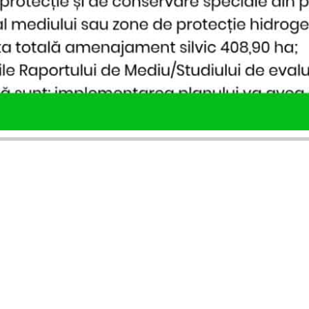
SERVICII PUBLICARE
INFORMAȚII UTILE
Publică anunț APM
Despre noi