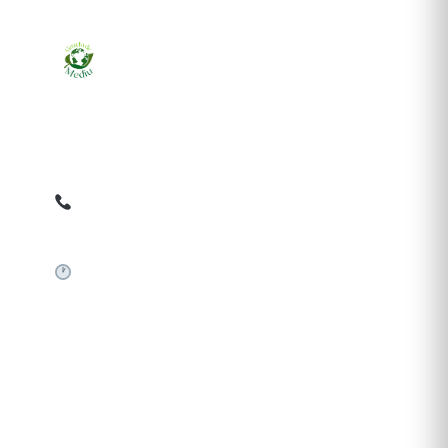
Ziarul online pentru publicarea anunțurilor obligatorii
de mediu cerute de ANMAP, APM și instituțiile
abilitate. Dovadă pe loc, acceptat în toată România.
0759 858 820
✉
gazetamediu@gmail.com
Sistem automat 24/7
SERVICII PUBLICARE
Publică anunț APM
Autorizație construire
Comunicat de presă PNRR