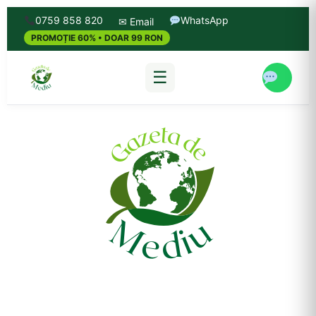
0759 858 820
WhatsApp
✉ Email
PROMOȚIE 60% • DOAR 99 RON
☰