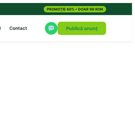
PROMOȚIE 60% • DOAR 99 RON
M
Contact
Publică anunț