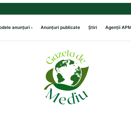
dele anunțuri
Anunțuri publicate
Știri
Agenții AP