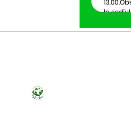
Ziarul online pentru publicarea anunțurilor
obligatorii de mediu cerute de ANMAP, APM și
instituțiile abilitate. Dovadă pe loc, acceptat în