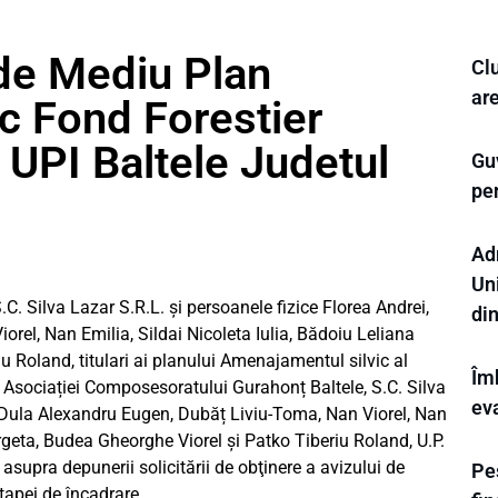
 de Mediu Plan
Cl
ar
c Fond Forestier
 UPI Baltele Judetul
Gu
pe
Ad
Uni
. Silva Lazar S.R.L. și persoanele fizice Florea Andrei,
di
rel, Nan Emilia, Sildai Nicoleta Iulia, Bădoiu Leliana
 Roland, titulari ai planului Amenajamentul silvic al
Îm
d Asociației Composesoratului Gurahonț Baltele, S.C. Silva
eva
i, Dula Alexandru Eugen, Dubăț Liviu-Toma, Nan Viorel, Nan
orgeta, Budea Gheorghe Viorel și Patko Tiberiu Roland, U.P.
 asupra depunerii solicitării de obţinere a avizului de
Pes
tapei de încadrare.