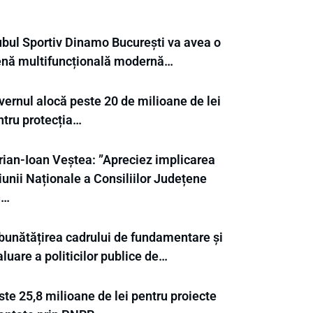
ubul Sportiv Dinamo București va avea o
enă multifuncțională modernă…
vernul alocă peste 20 de milioane de lei
ntru protecția…
rian-Ioan Veștea: ”Apreciez implicarea
unii Naționale a Consiliilor Județene
n…
bunătățirea cadrului de fundamentare și
luare a politicilor publice de…
te 25,8 milioane de lei pentru proiecte