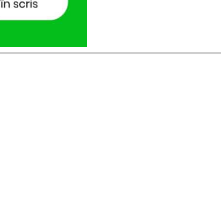
ANUNȚURI DIN JUDEȚUL TĂU
Acceptat în toate cele 41 de județe +
București
Bihor
Ilfov
Timiș
Arad
Iași
Cluj
Constanța
Brașov
Maramureș
Suceava
Sibiu
Prahova
Alba