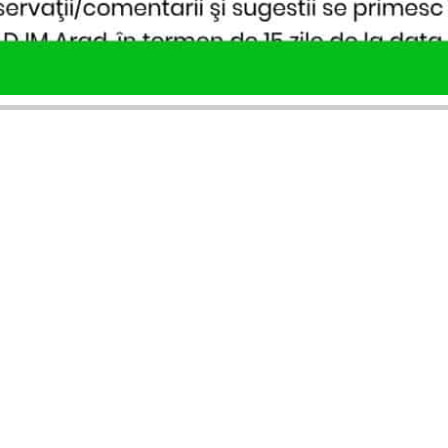
SERVICII PUBLICARE
INFORMAȚII UTILE
Publică anunț APM
Despre noi
Autorizație construire
Ultimele anunțuri publicate
Comunicat de presă PNRR
Buletin informativ
Pași publicare anunț
Blog & ghiduri