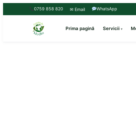
0759 858 820
WhatsApp
✉ Email
Prima pagină
Servicii
Mo