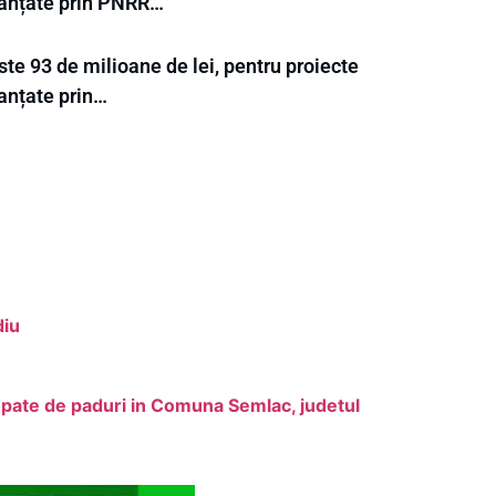
nanțate prin PNRR…
te 93 de milioane de lei, pentru proiecte
nanțate prin…
diu
ocupate de paduri in Comuna Semlac, judetul