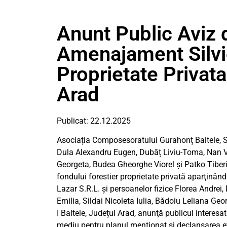
Anunt Public Aviz
Amenajament Silvi
Proprietate Privata
Arad
Publicat: 22.12.2025
Asociația Composesoratului Gurahonț Baltele, S.C
Dula Alexandru Eugen, Dubăț Liviu-Toma, Nan Vio
Georgeta, Budea Gheorghe Viorel și Patko Tiberiu
fondului forestier proprietate privată aparţinân
Lazar S.R.L. și persoanelor fizice Florea Andre
Emilia, Sildai Nicoleta Iulia, Bădoiu Leliana Ge
I Baltele, Județul Arad, anunţă publicul interesat
mediu pentru planul menţionat şi declanşarea e