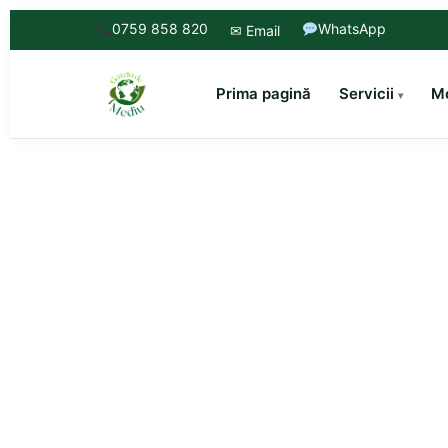
0759 858 820
WhatsApp
✉ Email
Prima pagină
Servicii
Mo