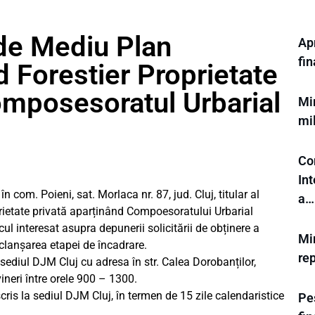
 de Mediu Plan
Ap
fi
Forestier Proprietate
omposesoratul Urbarial
Min
mi
Co
In
com. Poieni, sat. Morlaca nr. 87, jud. Cluj, titular al
a…
rietate privată aparținând Compoesoratului Urbarial
ul interesat asupra depunerii solicitării de obținere a
Min
clanșarea etapei de încadrare.
rep
 sediul DJM Cluj cu adresa în str. Calea Dorobanților,
vineri între orele 900 – 1300.
cris la sediul DJM Cluj, în termen de 15 zile calendaristice
Pes