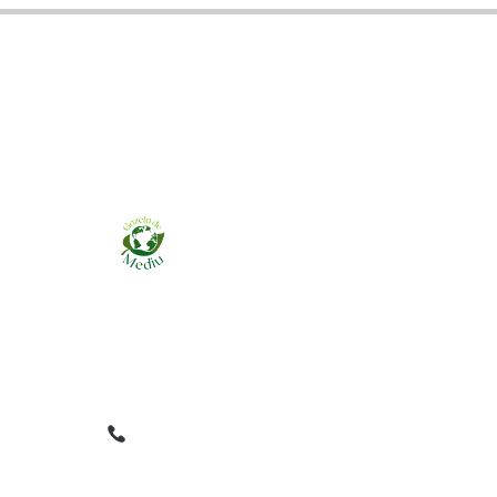
Ziarul online pentru publicarea anunțurilor
obligatorii de mediu cerute de ANMAP, APM și
instituțiile abilitate. Dovadă pe loc, acceptat în
toată România.
0759 858 820
✉
gazetamediu@gmail.com