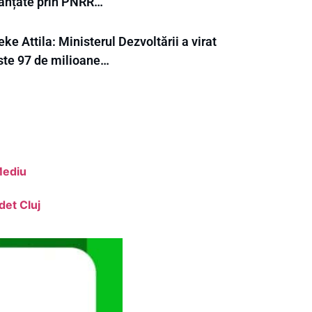
nanțate prin PNRR…
ke Attila: Ministerul Dezvoltării a virat
ste 97 de milioane…
Mediu
det Cluj