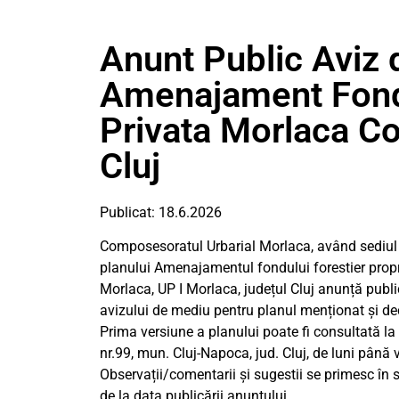
Anunt Public Aviz
Amenajament Fond 
Privata Morlaca C
Cluj
Publicat: 18.6.2026
Composesoratul Urbarial Morlaca, având sediul în 
planului Amenajamentul fondului forestier prop
Morlaca, UP I Morlaca, județul Cluj anunță public
avizului de mediu pentru planul menționat și de
Prima versiune a planului poate fi consultată la
nr.99, mun. Cluj-Napoca, jud. Cluj, de luni până 
Observații/comentarii și sugestii se primesc în s
de la data publicării anunțului.