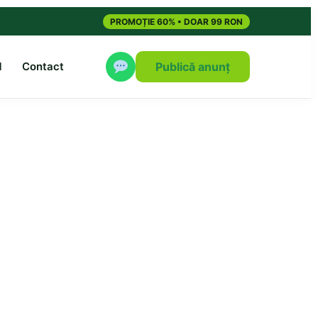
PROMOȚIE 60% • DOAR 99 RON
M
Contact
Publică anunț