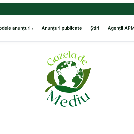
dele anunțuri
Anunțuri publicate
Știri
Agenții AP