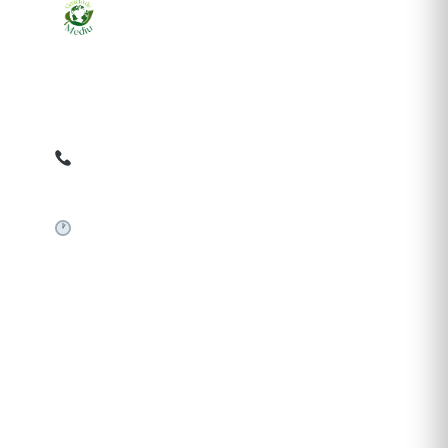
Ziarul online pentru publicarea anunțurilor obligatorii
de mediu cerute de ANMAP, APM și instituțiile
abilitate. Dovadă pe loc, acceptat în toată România.
0759 858 820
✉
gazetamediu@gmail.com
Sistem automat 24/7
SERVICII PUBLICARE
Publică anunț APM
Autorizație construire
Comunicat de presă PNRR
Pași publicare anunț