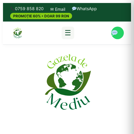
0759 858 820
WhatsApp
✉ Email
PROMOȚIE 60% • DOAR 99 RON
☰