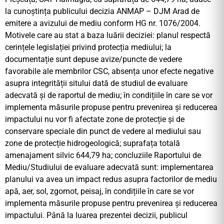
la cunoștința publicului decizia ANMAP – DJM Arad de
emitere a avizului de mediu conform HG nr. 1076/2004.
Motivele care au stat a baza luării deciziei: planul respectă
cerințele legislației privind protecția mediului; la
documentație sunt depuse avize/puncte de vedere
favorabile ale membrilor CSC, absența unor efecte negative
asupra integrității sitului dată de studiul de evaluare
adecvată și de raportul de mediu; în condițiile în care se vor
implementa măsurile propuse pentru prevenirea și reducerea
impactului nu vor fi afectate zone de protecție și de
conservare speciale din punct de vedere al mediului sau
zone de protecție hidrogeologică; suprafața totală
amenajament silvic 644,79 ha; concluziile Raportului de
Mediu/Studiului de evaluare adecvată sunt: implementarea
planului va avea un impact redus asupra factorilor de mediu
apă, aer, sol, zgomot, peisaj, în condițiile în care se vor
implementa măsurile propuse pentru prevenirea și reducerea
impactului. Până la luarea prezentei decizii, publicul