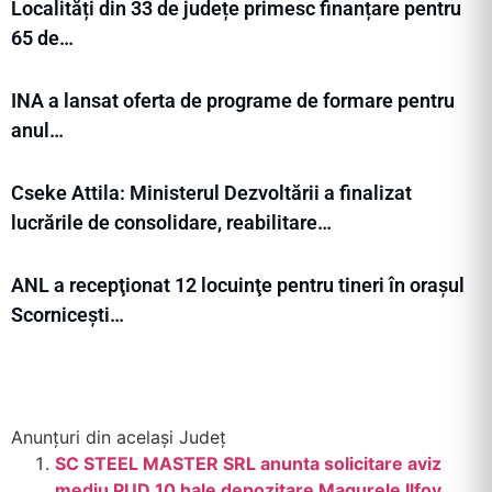
Localități din 33 de județe primesc finanțare pentru
65 de…
INA a lansat oferta de programe de formare pentru
anul…
Cseke Attila: Ministerul Dezvoltării a finalizat
lucrările de consolidare, reabilitare…
ANL a recepţionat 12 locuinţe pentru tineri în orașul
Scornicești…
Anunțuri din același Județ
SC STEEL MASTER SRL anunta solicitare aviz
mediu PUD 10 hale depozitare Magurele Ilfov