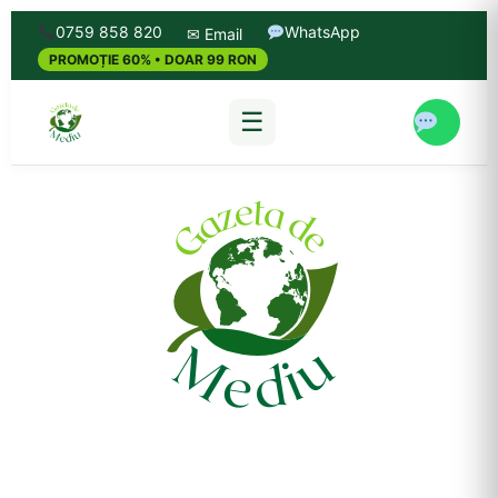
0759 858 820
WhatsApp
✉ Email
PROMOȚIE 60% • DOAR 99 RON
☰