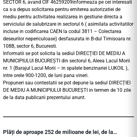
SECTOR 6, avand CIF 46259209informeaza pe cei interesati
ca s-a depus solicitarea pentru emiterea autorizatiei de
mediu pentru activitatea realizarea in gestiune directa a
serviciului de salubrizare in sectorul 6 ( asimilata activitatilor
incluse in codificarea CAEN la codul 3811 – Colectarea
deseurilor nepericuloase) desfasurata in B-dul Timisoara nr.
108B, sector 6, Bucuresti.
Informatii se pot solicita la sediul DIRECȚIEI DE MEDIU A
MUNICIPIULUI BUCUREȘTI din sectorul 6, Aleea Lacul Morii
nr. 1 (Barajul Lacul Morii – in spatele benzinariei LUKOIL ),
intre orele 900-1200, de luni pana vineri.
Propuneri sau contestatii se pot depune la sediul DIRECȚIEI
DE MEDIU A MUNICIPIULUI BUCUREȘTI in termen de 10 zile
de la data publicarii prezentului anunt.
Plăți de aproape 252 de milioane de lei, de la…