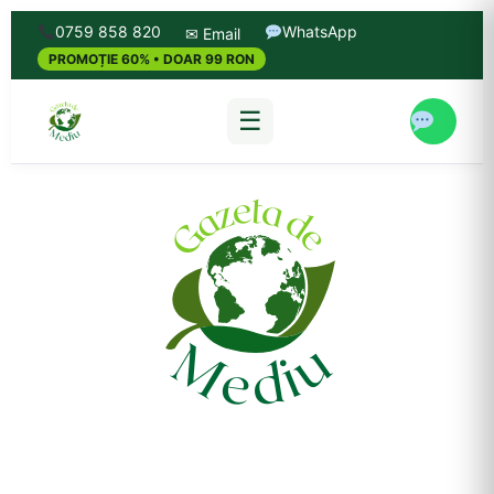
0759 858 820
WhatsApp
✉ Email
PROMOȚIE 60% • DOAR 99 RON
☰