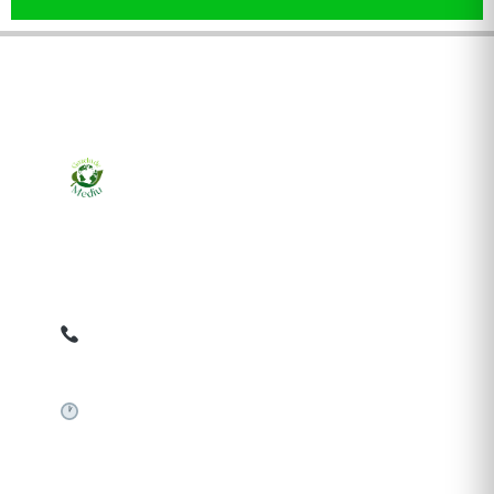
Ziarul online pentru publicarea anunțurilor obligatorii
de mediu cerute de ANMAP, APM și instituțiile
abilitate. Dovadă pe loc, acceptat în toată România.
0759 858 820
✉
gazetamediu@gmail.com
Sistem automat 24/7
SERVICII PUBLICARE