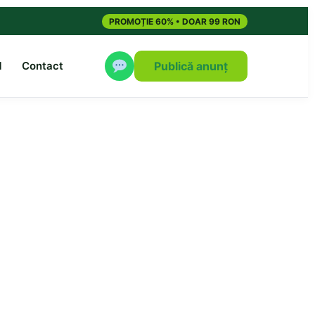
PROMOȚIE 60% • DOAR 99 RON
M
Contact
Publică anunț