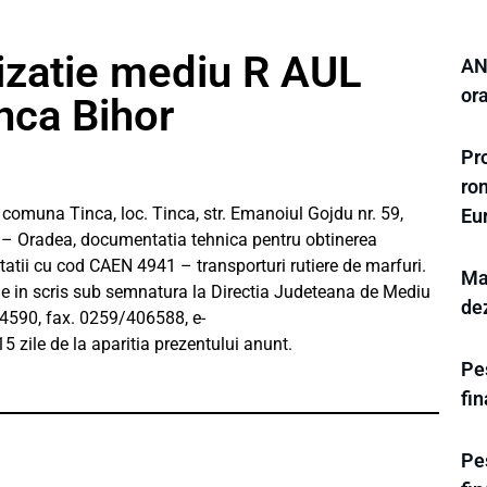
izatie mediu R AUL
ANL
or
ca Bihor
Pro
ro
omuna Tinca, loc. Tinca, str. Emanoiul Gojdu nr. 59,
Eu
r – Oradea, documentatia tehnica pentru obtinerea
tatii cu cod CAEN 4941 – transporturi rutiere de marfuri.
Mar
ne in scris sub semnatura la Directia Judeteana de Mediu
de
44590, fax. 0259/406588, e-
15 zile de la aparitia prezentului anunt.
Pes
fi
Pes