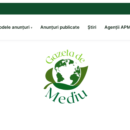
dele anunțuri
Anunțuri publicate
Știri
Agenții AP