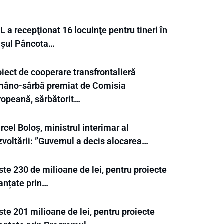
 a recepţionat 16 locuinţe pentru tineri în
așul Pâncota…
iect de cooperare transfrontalieră
mâno-sârbă premiat de Comisia
ropeană, sărbătorit…
cel Boloș, ministrul interimar al
zvoltării: ”Guvernul a decis alocarea…
te 230 de milioane de lei, pentru proiecte
nanțate prin…
te 201 milioane de lei, pentru proiecte