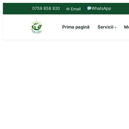
0759 858 820
WhatsApp
✉ Email
Prima pagină
Servicii
Mo