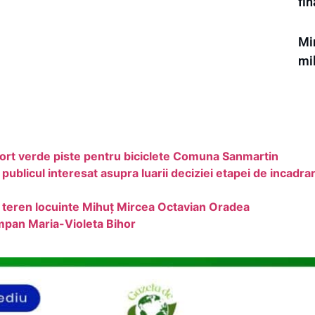
fi
Min
mi
sport verde piste pentru biciclete Comuna Sanmartin
icul interesat asupra luarii deciziei etapei de incadra
 teren locuinte Mihuț Mircea Octavian Oradea
împan Maria-Violeta Bihor