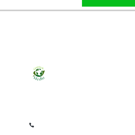
Ziarul online pentru publicarea anunțurilor
obligatorii de mediu cerute de ANMAP, APM și
instituțiile abilitate. Dovadă pe loc, acceptat în
toată România.
0759 858 820