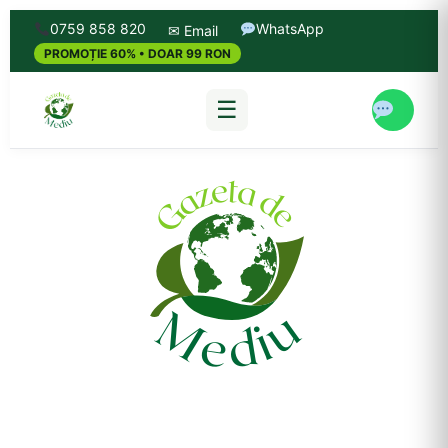
0759 858 820
WhatsApp
✉ Email
PROMOȚIE 60% • DOAR 99 RON
☰