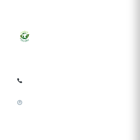
Ziarul online pentru publicarea anunțurilor obligatorii
de mediu cerute de ANMAP, APM și instituțiile
abilitate. Dovadă pe loc, acceptat în toată România.
0759 858 820
✉
gazetamediu@gmail.com
Sistem automat 24/7
SERVICII PUBLICARE
Publică anunț APM