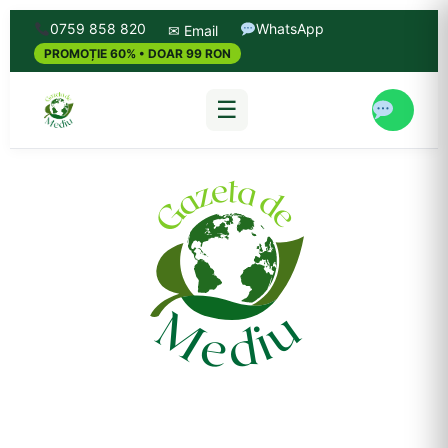
0759 858 820
WhatsApp
✉ Email
PROMOȚIE 60% • DOAR 99 RON
☰