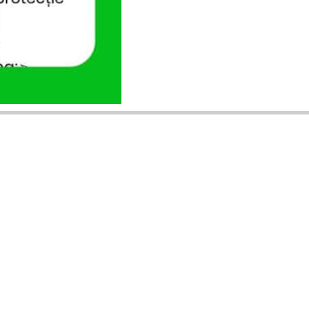
ANUNȚURI DIN JUDEȚUL TĂU
Acceptat în toate cele 41 de județe +
București
Bihor
Ilfov
Timiș
Arad
Iași