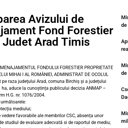
area Avizului de
Min
de
jament Fond Forestier
a Judet Arad Timis
Apr
rea
Mi
ui: ‘AMENAJAMENTUL FONDULUI FORESTIER PROPRIETATE
de
LUI MIHAI I AL ROMÂNIEI, ADMINISTRAT DE OCOLUL
 raza județului Arad, comuna Birchiș și a județului
 ha, aduce la cunoștința publicului decizia ANMAP –
Cs
rm H.G. nr. 1076/2004.
Dac
t următoarele:
otecția mediului;
Mi
 vedere favorabile ale membrilor CSC, absența unor
mil
ă de studiul de evaluare adecvată si de raportul de mediu;