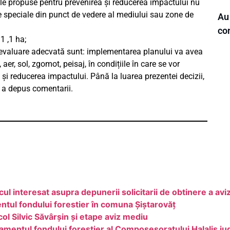
ile propuse pentru prevenirea și reducerea impactului nu
re speciale din punct de vedere al mediului sau zone de
Au 
co
1 ,1 ha;
 evaluare adecvată sunt: implementarea planului va avea
er, sol, zgomot, peisaj, în condițiile în care se vor
i reducerea impactului. Până la luarea prezentei decizii,
 a depus comentarii.
l interesat asupra depunerii solicitarii de obtinere a avi
tul fondului forestier în comuna Șiștarovăț
 Silvic Săvârșin și etape aviz mediu
mentul fondului forestier al Composesoratului Halalis ju