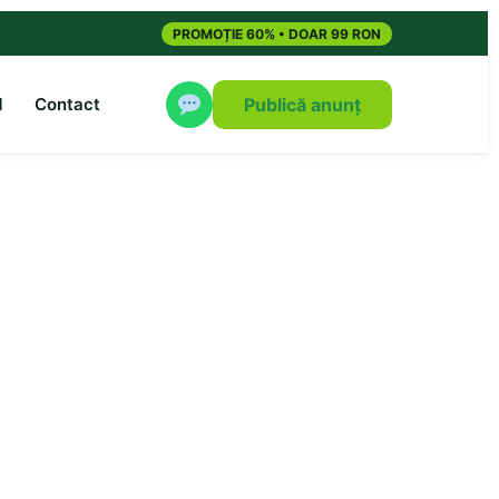
PROMOȚIE 60% • DOAR 99 RON
M
Contact
Publică anunț