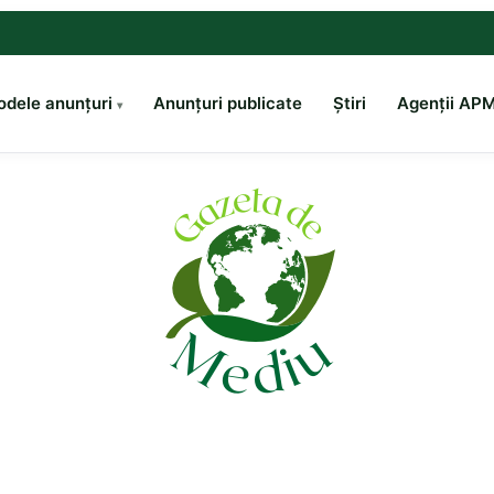
dele anunțuri
Anunțuri publicate
Știri
Agenții AP