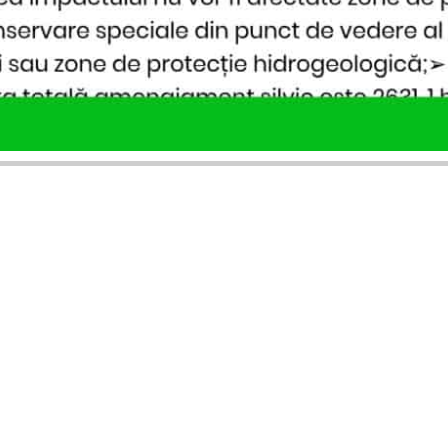
SERVICII PUBLICARE
INFORMAȚII UTILE
Publică anunț APM
Despre noi
Autorizație construire
Ultimele anunțuri publicate