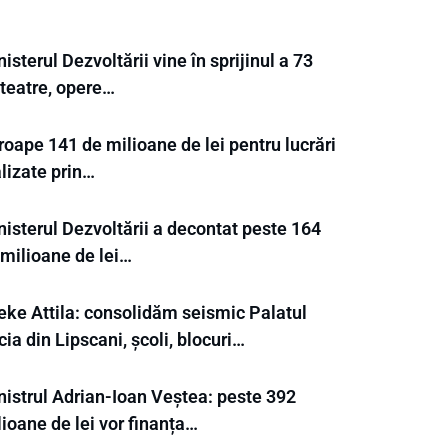
isterul Dezvoltării vine în sprijinul a 73
 teatre, opere…
oape 141 de milioane de lei pentru lucrări
lizate prin…
nisterul Dezvoltării a decontat peste 164
 milioane de lei…
eke Attila: consolidăm seismic Palatul
ia din Lipscani, școli, blocuri…
nistrul Adrian-Ioan Veștea: peste 392
ioane de lei vor finanța…