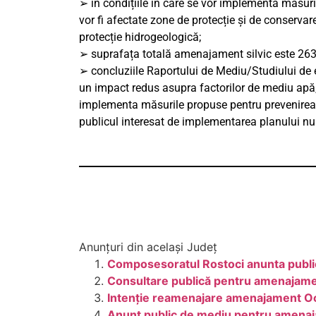
➢ în condițiile în care se vor implementa măsur
vor fi afectate zone de protecție și de conserva
protecție hidrogeologică;
➢ suprafața totală amenajament silvic este 263
➢ concluziile Raportului de Mediu/Studiului de
un impact redus asupra factorilor de mediu apă, a
implementa măsurile propuse pentru prevenirea ș
publicul interesat de implementarea planului nu
Anunțuri din același Județ
Composesoratul Rostoci anunta publicu
Consultare publică pentru amenajamen
Intenție reamenajare amenajament Ocol
Anunt public de mediu pentru amenaja