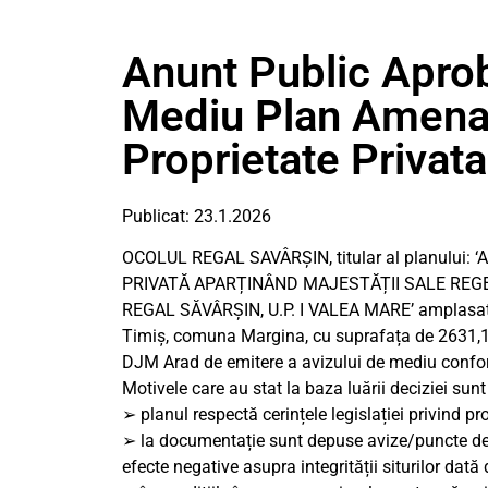
Anunt Public Aprob
Mediu Plan Amena
Proprietate Privat
Publicat: 23.1.2026
OCOLUL REGAL SAVÂRȘIN, titular al planul
PRIVATĂ APARȚINÂND MAJESTĂȚII SALE REGE
REGAL SĂVÂRȘIN, U.P. I VALEA MARE’ amplasat pe
Timiș, comuna Margina, cu suprafața de 2631,1
DJM Arad de emitere a avizului de mediu confo
Motivele care au stat la baza luării deciziei sun
➢ planul respectă cerințele legislației privind pr
➢ la documentație sunt depuse avize/puncte de
efecte negative asupra integrității siturilor dat