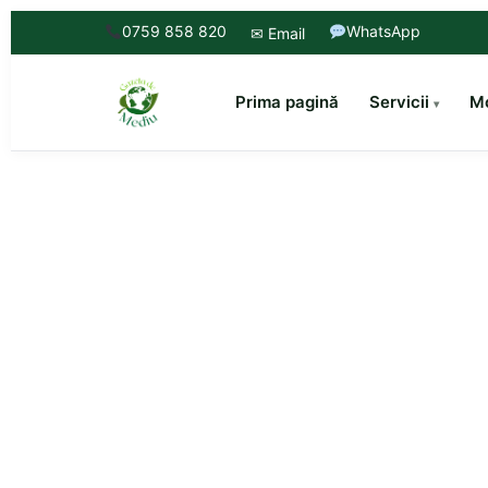
0759 858 820
WhatsApp
✉ Email
Prima pagină
Servicii
Mo