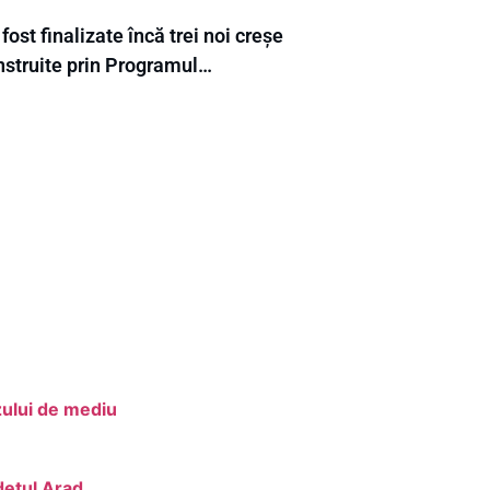
fost finalizate încă trei noi creșe
nstruite prin Programul…
zului de mediu
detul Arad