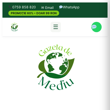
0759 858 820
WhatsApp
✉ Email
PROMOȚIE 60% • DOAR 99 RON
☰