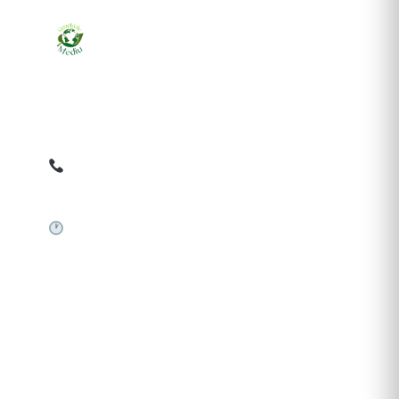
Ziarul online pentru publicarea anunțurilor obligatorii
de mediu cerute de ANMAP, APM și instituțiile
abilitate. Dovadă pe loc, acceptat în toată România.
0759 858 820
✉
gazetamediu@gmail.com
Sistem automat 24/7
SERVICII PUBLICARE
Publică anunț APM
Autorizație construire
Comunicat de presă PNRR