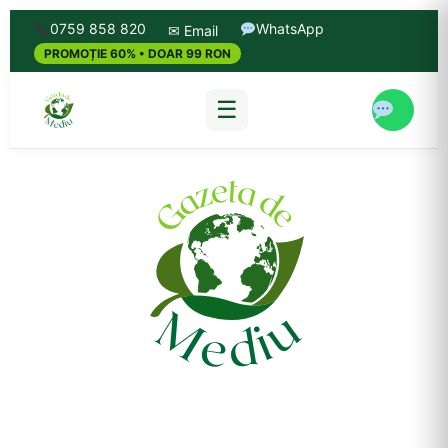
0759 858 820
WhatsApp
✉ Email
PROMOȚIE 60% • DOAR 99 RON
☰