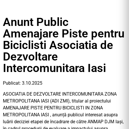
Anunt Public
Amenajare Piste pentru
Biciclisti Asociatia de
Dezvoltare
Intercomunitara Iasi
Publicat: 3.10.2025
ASOCIATIA DE DEZVOLTARE INTERCOMUNITARA ZONA
METROPOLITANA IASI (ADI ZMI), titular al proiectului
AMENAJARE PISTE PENTRU BICICLISTI IN ZONA
METROPOLITANA IASI , anunță publicul interesat asupra
luării deciziei etapei de încadrare de către ANMAP DJM Iași,
în cadrul procedurii de evaluare a impactului asupra