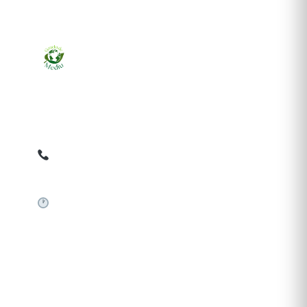
Ziarul online pentru publicarea anunțurilor obligatorii
de mediu cerute de ANMAP, APM și instituțiile
abilitate. Dovadă pe loc, acceptat în toată România.
0759 858 820
✉
gazetamediu@gmail.com
Sistem automat 24/7
SERVICII PUBLICARE
Publică anunț APM
Autorizație construire