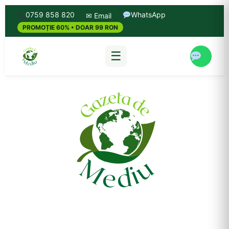
0759 858 820
WhatsApp
✉ Email
PROMOȚIE 60% • DOAR 99 RON
☰