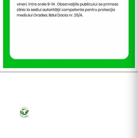
Ziarul online pentru publicarea anunțurilor obligatorii
de mediu cerute de ANMAP, APM și instituțiile