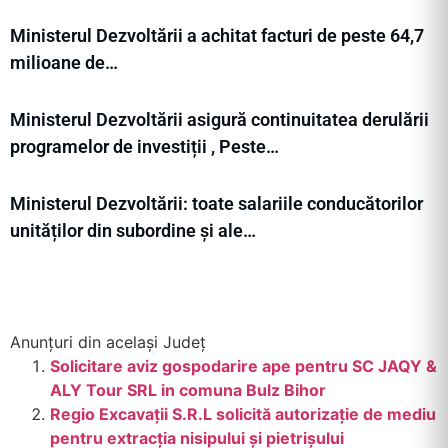
Ministerul Dezvoltării a achitat facturi de peste 64,7
milioane de…
Ministerul Dezvoltării asigură continuitatea derulării
programelor de investiții , Peste…
Ministerul Dezvoltării: toate salariile conducătorilor
unităților din subordine și ale…
Anunțuri din același Județ
Solicitare aviz gospodarire ape pentru SC JAQY &
ALY Tour SRL in comuna Bulz Bihor
Regio Excavații S.R.L solicită autorizație de mediu
pentru extracția nisipului și pietrișului