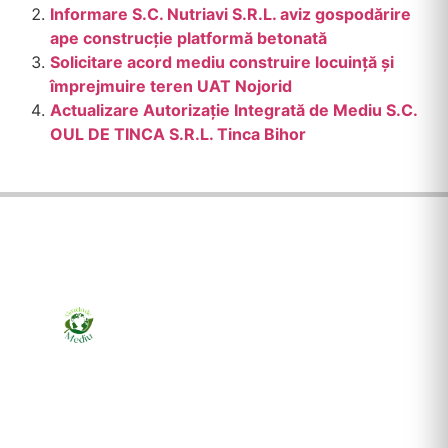
Informare S.C. Nutriavi S.R.L. aviz gospodărire
ape construcție platformă betonată
Solicitare acord mediu construire locuință și
împrejmuire teren UAT Nojorid
Actualizare Autorizație Integrată de Mediu S.C.
OUL DE TINCA S.R.L. Tinca Bihor
Ziarul online pentru publicarea anunțurilor obligatorii
de mediu cerute de ANMAP, APM și instituțiile
abilitate. Dovadă pe loc, acceptat în toată România.