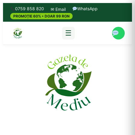
0759 858 820
WhatsApp
✉ Email
PROMOȚIE 60% • DOAR 99 RON
☰