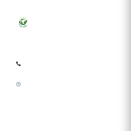
Ziarul online pentru publicarea anunțurilor obligatorii
de mediu cerute de ANMAP, APM și instituțiile
abilitate. Dovadă pe loc, acceptat în toată România.
0759 858 820
✉
gazetamediu@gmail.com
Sistem automat 24/7
SERVICII PUBLICARE
Publică anunț APM
Autorizație construire