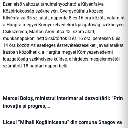
Ezen első változat tanulmányozható a Kilyénfalva
Közbirtokosság székhelyén, Gyergyóújfalu község,
Kilyénfalva 35 sz. alatt, naponta 8 és 16 óra között, valamint
a Hargita megyei Környezetvédelmi Igazgatóság székhelyén,
Csíkszereda, Márton Áron utca 43. szám alatt,
munkanapokon, hétfő-csütörtök 8 és 16 óra, pénteken 8 és
14 óra között Az esetleges észrevételezéseiket, javaslataikat
írásban közölhetik, a Hargita megyei Környezetvédelmi
Igazgatóság székhelyére küldve, e hirdetés megjelenésétől
számított 18 naptári napon belül.
Marcel Boloș, ministrul interimar al dezvoltării: ”Prin
inovație și progres,…
Liceul ”Mihail Kogălniceanu” din comuna Snagov va