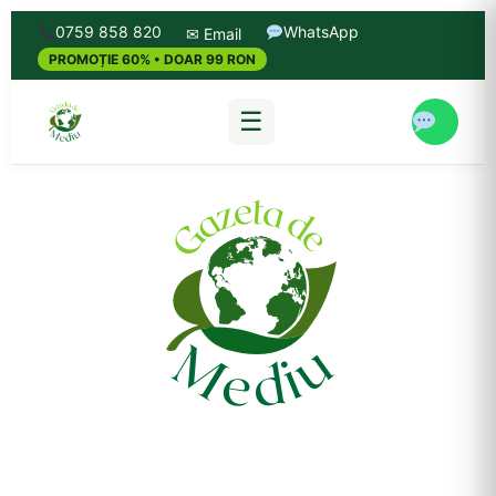
0759 858 820
WhatsApp
✉ Email
PROMOȚIE 60% • DOAR 99 RON
☰