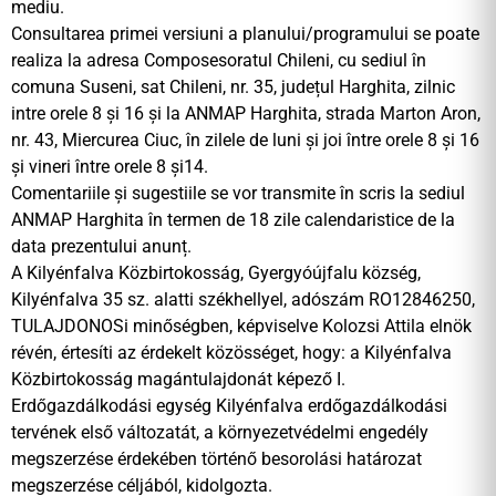
mediu.
Consultarea primei versiuni a planului/programului se poate
realiza la adresa Composesoratul Chileni, cu sediul în
comuna Suseni, sat Chileni, nr. 35, județul Harghita, zilnic
intre orele 8 și 16 și la ANMAP Harghita, strada Marton Aron,
nr. 43, Miercurea Ciuc, în zilele de luni și joi între orele 8 și 16
și vineri între orele 8 și14.
Comentariile și sugestiile se vor transmite în scris la sediul
ANMAP Harghita în termen de 18 zile calendaristice de la
data prezentului anunț.
A Kilyénfalva Közbirtokosság, Gyergyóújfalu község,
Kilyénfalva 35 sz. alatti székhellyel, adószám RO12846250,
TULAJDONOSi minőségben, képviselve Kolozsi Attila elnök
révén, értesíti az érdekelt közösséget, hogy: a Kilyénfalva
Közbirtokosság magántulajdonát képező I.
Erdőgazdálkodási egység Kilyénfalva erdőgazdálkodási
tervének első változatát, a környezetvédelmi engedély
megszerzése érdekében történő besorolási határozat
megszerzése céljából, kidolgozta.