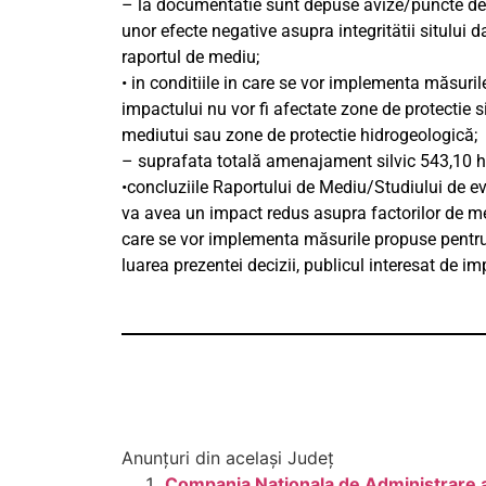
– la documentatie sunt depuse avize/puncte de
unor efecte negative asupra integritätii sitului 
raportul de mediu;
• in conditiile in care se vor implementa măsuri
impactului nu vor fi afectate zone de protectie 
mediutui sau zone de protectie hidrogeologică;
– suprafata totală amenajament silvic 543,10 h
•concluziile Raportului de Mediu/Studiului de 
va avea un impact redus asupra factorilor de medi
care se vor implementa măsurile propuse pentru 
luarea prezentei decizii, publicul interesat de 
Anunțuri din același Județ
Compania Nationala de Administrare a I