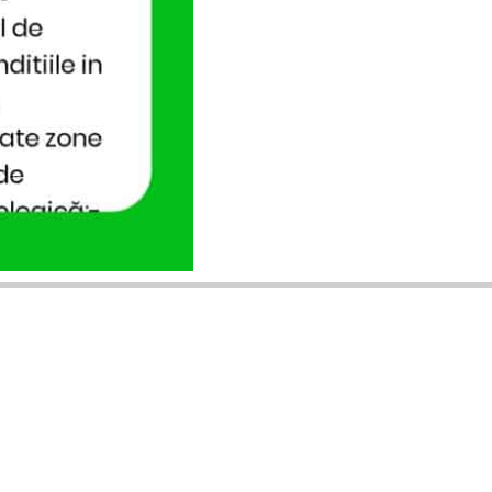
ANUNȚURI DIN JUDEȚUL TĂU