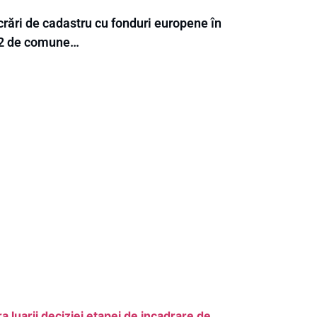
crări de cadastru cu fonduri europene în
2 de comune…
 luarii deciziei etapei de incadrare de