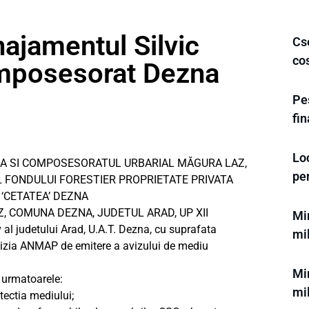
ajamentul Silvic
Cse
cos
mposesorat Dezna
Pes
fi
Loc
A SI COMPOSESORATUL URBARIAL MĂGURA LAZ,
pe
C AL FONDULUI FORESTIER PROPRIETATE PRIVATA
‘CETATEA’ DEZNA
, COMUNA DEZNA, JUDETUL ARAD, UP XII
Min
al judetului Arad, U.A.T. Dezna, cu suprafata
mi
cizia ANMAP de emitere a avizului de mediu
Min
t urmatoarele:
mi
otectia mediului;