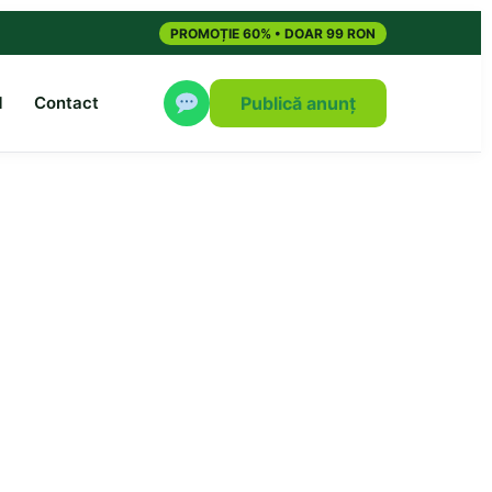
PROMOȚIE 60% • DOAR 99 RON
M
Contact
Publică anunț