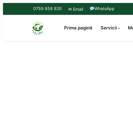
0759 858 820
WhatsApp
✉ Email
Prima pagină
Servicii
Mo