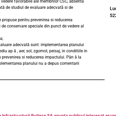
 vedere favorabile ale membrilor CSC, absenta
dată de studiul de evaluare adecvatã si de
Lu
52
le propuse pentru prevenirea si reducerea
si de conservare speciale din punct de vedere al
a;
evaluare adecvată sunt: implementarea planului
u ap ă , aer, sol, zgomot, peisaj, in conditiile in
prevenirea si reducerea impactului. Pân ă la
implementarea planului nu a depus comentarii
nfrastructurii Rutiere SA anunta publicul interesat asupra