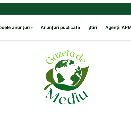
dele anunțuri
Anunțuri publicate
Știri
Agenții AP