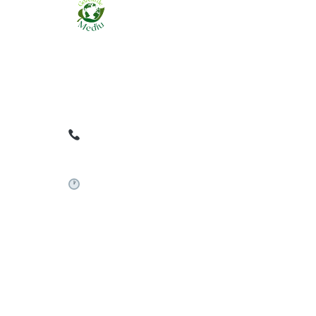
Ziarul online pentru publicarea anunțurilor
obligatorii de mediu cerute de ANMAP, APM și
instituțiile abilitate. Dovadă pe loc, acceptat în
toată România.
0759 858 820
✉
gazetamediu@gmail.com
Sistem automat 24/7
©
2026
Gazeta de Mediu • Toate drepturile rezervate