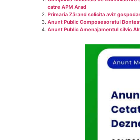
catre APM Arad
Primaria Zărand solicita aviz gospod
Anunt Public Composesoratul Bontest
Anunt Public Amenajamentul silvic 