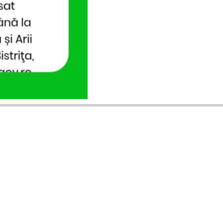
ANUNȚURI DIN JUDEȚUL TĂU
Acceptat în toate cele 41 de județe +