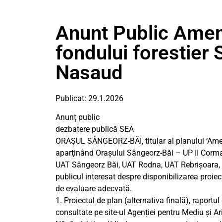
Anunt Public Amena
fondului forestier 
Nasaud
Publicat: 29.1.2026
Anunț public
dezbatere publică SEA
ORAȘUL SÂNGEORZ-BĂI, titular al planului ‘Amena
aparţinând Orașului Sângeorz-Băi – UP II Cormai
UAT Sângeorz Băi, UAT Rodna, UAT Rebrișoara, U
publicul interesat despre disponibilizarea proiect
de evaluare adecvată.
1. Proiectul de plan (alternativa finală), raportu
consultate pe site-ul Agenției pentru Mediu și Ar