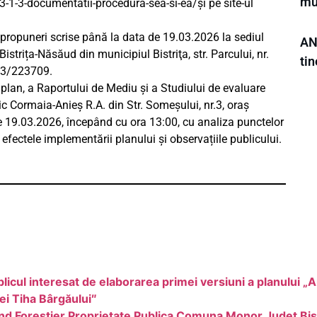
mu
1-3-documentatii-procedura-sea-si-ea/și pe site-ul
 propuneri scrise până la data de 19.03.2026 la sediul
AN
istrița-Năsăud din municipiul Bistriţa, str. Parcului, nr.
tin
63/223709.
 plan, a Raportului de Mediu și a Studiului de evaluare
ic Cormaia-Anieș R.A. din Str. Someșului, nr.3, oraș
de 19.03.2026, începând cu ora 13:00, cu analiza punctelor
 efectele implementării planului și observațiile publicului.
blicul interesat de elaborarea primei versiuni a planului „
ei Tiha Bârgăului″
nd Forestier Proprietate Publica Comuna Monor Judet Bis