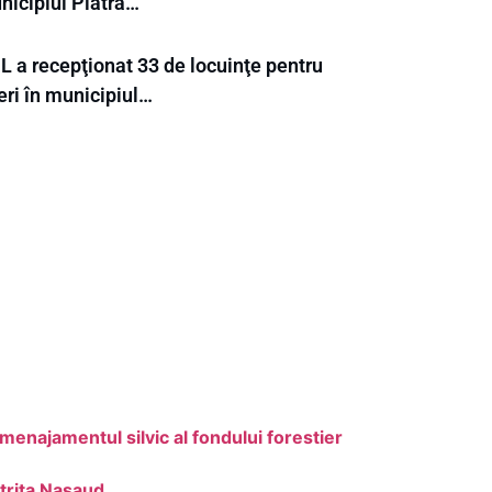
nicipiul Piatra…
L a recepţionat 33 de locuinţe pentru
eri în municipiul…
Amenajamentul silvic al fondului forestier
trita Nasaud