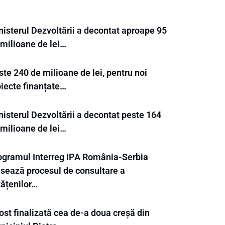
nisterul Dezvoltării a decontat aproape 95
 milioane de lei…
te 240 de milioane de lei, pentru noi
oiecte finanțate…
nisterul Dezvoltării a decontat peste 164
 milioane de lei…
ogramul Interreg IPA România-Serbia
nsează procesul de consultare a
tățenilor…
ost finalizată cea de-a doua creșă din