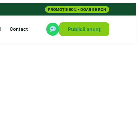
PROMOȚIE 60% • DOAR 99 RON
M
Contact
Publică anunț