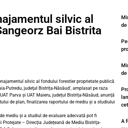
jamentul silvic al
Mi
de
Sangeorz Bai Bistrita
Pes
pr
Mi
de
jamentul silvic al fondului forestier proprietate publică
a-Putredu, judeţul Bistrița-Năsăud’, amplasat pe raza
Pr
AT Parva și UAT Maieru, județul Bistrița-Năsăud, anunţă
la
ului de plan, finalizarea raportului de mediu și a studiului
ce
l de mediu și a studiul de evaluare adecvată pot fi
A f
ii Protejate – Direcția Județeană de Mediu Bistrița-