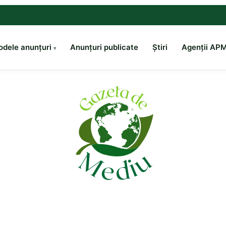
dele anunțuri
Anunțuri publicate
Știri
Agenții AP