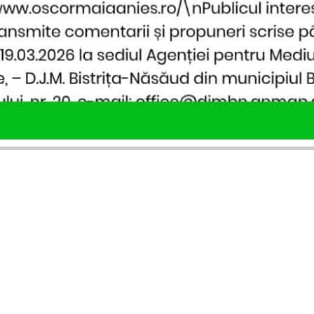
SERVICII PUBLICARE
INFORMAȚII UTILE
Publică anunț APM
Despre noi