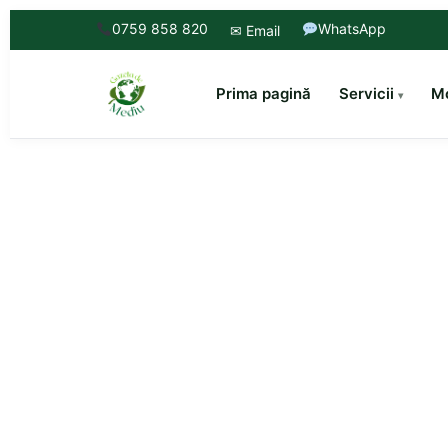
0759 858 820
WhatsApp
✉ Email
Prima pagină
Servicii
Mo