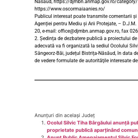
Năsăud, https://djmbn.anmap.gov.ro/category/3-
https://www.oscormaiaanies.ro/
Publicul interesat poate transmite comentarii și
Agenției pentru Mediu și Arii Protejate, – D.J.M. B
20, e-mail:
office@djmbn.anmap.gov.ro
, fax 02
2. Ședința de dezbatere publică a proiectului de
adecvată va fi organizată la sediul Ocolului Silv
Sângeorz-Băi, județul Bistrița-Năsăud, în data 
de vedere formulate de autorităţile interesate de
Anunțuri din același Județ
Ocolul Silvic Tiha Bârgăului anunţă pu
proprietate publică aparținând comun
Anunt Public Amenajamentul Silvic Fo