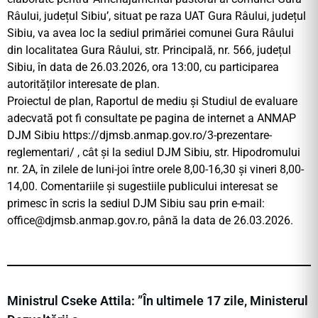
Râului, județul Sibiu’, situat pe raza UAT Gura Râului, județul
Sibiu, va avea loc la sediul primăriei comunei Gura Râului
din localitatea Gura Râului, str. Principală, nr. 566, județul
Sibiu, în data de 26.03.2026, ora 13:00, cu participarea
autorităților interesate de plan.
Proiectul de plan, Raportul de mediu și Studiul de evaluare
adecvată pot fi consultate pe pagina de internet a ANMAP
DJM Sibiu https://djmsb.anmap.gov.ro/3-prezentare-
reglementari/ , cât și la sediul DJM Sibiu, str. Hipodromului
nr. 2A, în zilele de luni-joi între orele 8,00-16,30 și vineri 8,00-
14,00. Comentariile și sugestiile publicului interesat se
primesc în scris la sediul DJM Sibiu sau prin e-mail:
office@djmsb.anmap.gov.ro
, până la data de 26.03.2026.
Ministrul Cseke Attila: ”În ultimele 17 zile, Ministerul