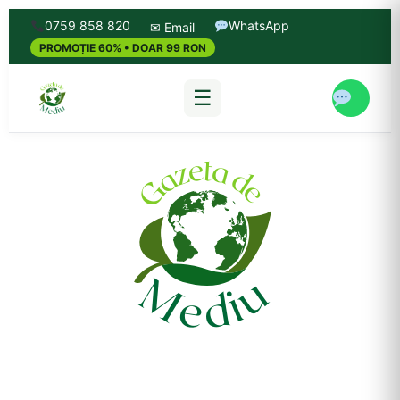
0759 858 820
WhatsApp
✉ Email
PROMOȚIE 60% • DOAR 99 RON
☰