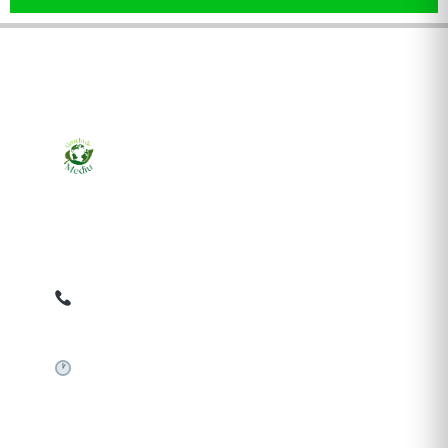
Ziarul online pentru publicarea anunțurilor obligatorii
de mediu cerute de ANMAP, APM și instituțiile
abilitate. Dovadă pe loc, acceptat în toată România.
0759 858 820
✉
gazetamediu@gmail.com
Sistem automat 24/7
SERVICII PUBLICARE