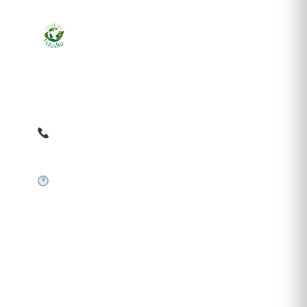
Ziarul online pentru publicarea anunțurilor obligatorii
de mediu cerute de ANMAP, APM și instituțiile
abilitate. Dovadă pe loc, acceptat în toată România.
0759 858 820
✉
gazetamediu@gmail.com
Sistem automat 24/7
SERVICII PUBLICARE
Publică anunț APM
Autorizație construire
Comunicat de presă PNRR