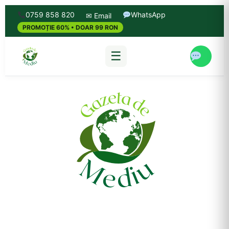
0759 858 820
WhatsApp
✉ Email
PROMOȚIE 60% • DOAR 99 RON
☰