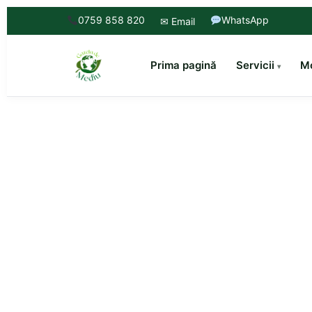
0759 858 820
WhatsApp
✉ Email
Prima pagină
Servicii
Mo