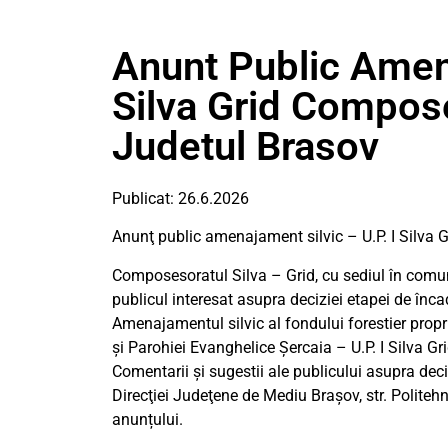
Anunt Public Amena
Silva Grid Compose
Judetul Brasov
Publicat: 26.6.2026
Anunţ public amenajament silvic – U.P. I Silva G
Composesoratul Silva – Grid, cu sediul în comun
publicul interesat asupra deciziei etapei de în
Amenajamentul silvic al fondului forestier prop
şi Parohiei Evanghelice Şercaia – U.P. I Silva Gr
Comentarii și sugestii ale publicului asupra deci
Direcţiei Judeţene de Mediu Brașov, str. Politehnic
anunțului.