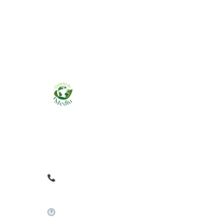
Ziarul online pentru publicarea anunțurilor
obligatorii de mediu cerute de ANMAP, APM și
instituțiile abilitate. Dovadă pe loc, acceptat în
toată România.
0759 858 820
✉
gazetamediu@gmail.com
Sistem automat 24/7