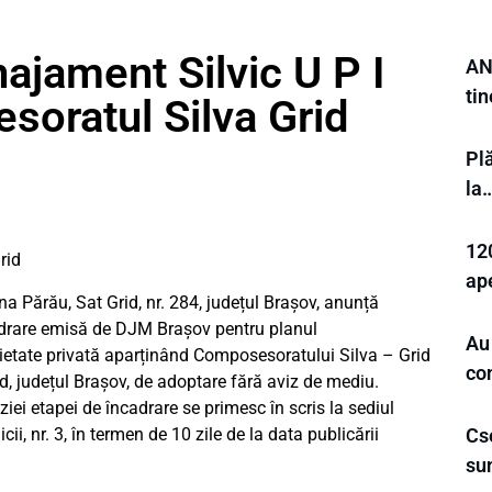
jament Silvic U P I
AN
tin
soratul Silva Grid
Plă
la
12
rid
ap
a Părău, Sat Grid, nr. 284, județul Brașov, anunță
cadrare emisă de DJM Brașov pentru planul
Au 
rietate privată aparținând Composesoratului Silva – Grid
co
id, județul Brașov, de adoptare fără aviz de mediu.
ziei etapei de încadrare se primesc în scris la sediul
ii, nr. 3, în termen de 10 zile de la data publicării
Cse
su