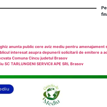
Pes
fi
iz anunta public cere aviz mediu pentru amenajament si
ul interesat asupra depunerii solicitarii de emitere a a
decvata Comuna Cincu judetul Brasov
ediu SC TARLUNGENI SERVICII APE SRL Brasov