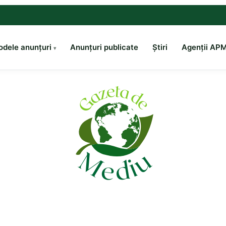
dele anunțuri
Anunțuri publicate
Știri
Agenții AP