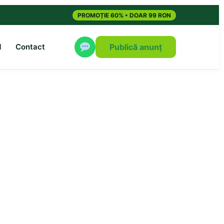
PROMOȚIE 60% • DOAR 99 RON
M
Contact
Publică anunț