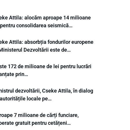
eke Attila: alocăm aproape 14 milioane
i pentru consolidarea seismică…
eke Attila: absorbția fondurilor europene
Ministerul Dezvoltării este de…
te 172 de milioane de lei pentru lucrări
nanțate prin…
istrul dezvoltării, Cseke Attila, în dialog
autoritățile locale pe…
oape 7 milioane de cărți funciare,
berate gratuit pentru cetățeni…