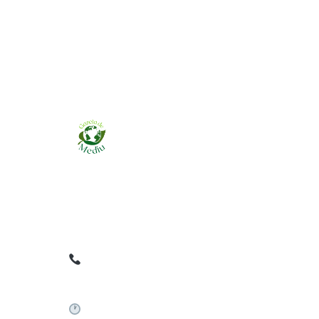
Ziarul online pentru publicarea anunțurilor
obligatorii de mediu cerute de ANMAP, APM și
instituțiile abilitate. Dovadă pe loc, acceptat în
toată România.
0759 858 820
✉
gazetamediu@gmail.com
Sistem automat 24/7