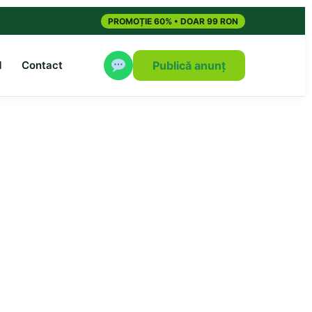
PROMOȚIE 60% • DOAR 99 RON
M
Contact
Publică anunț