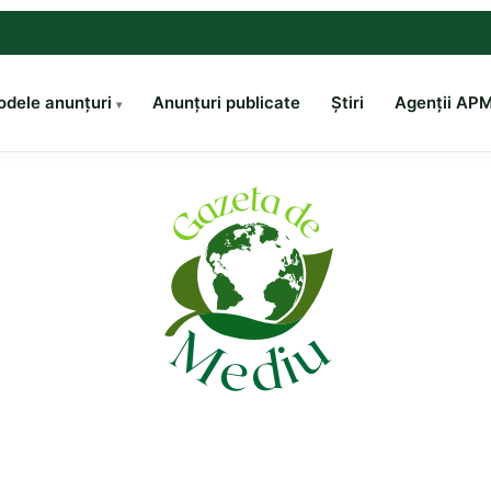
dele anunțuri
Anunțuri publicate
Știri
Agenții AP