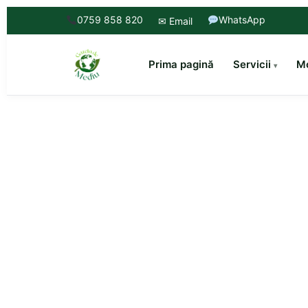
0759 858 820
WhatsApp
✉ Email
Prima pagină
Servicii
Mo