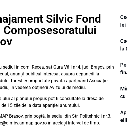
ajament Silvic Fond
Cs
le
ia Composesoratului
sov
Cs
la 
Pes
ediul în com. Recea, sat Gura Văii nr.4, jud. Brașov, prin
fi
legal, anunță publicul interesat asupra depunerii la
ui forestier proprietate privată aparținând Asociației
udiu, în vederea obținerii Avizului de mediu.
Min
cu 
iului al planului propus pot fi consultate la dresa de
de 15 zile de la data apariției anunțului.
Apr
AP Brașov, prin poștă, la sediul din Str. Politehnicii nr.3,
eli
ce@djmbv.anmap.gov.ro
în același interval de timp.