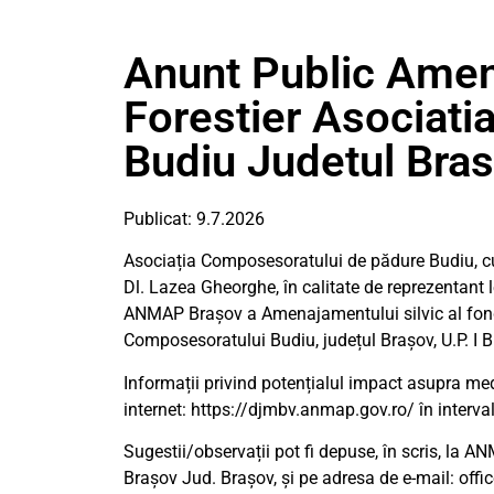
Anunt Public Amen
Forestier Asociat
Budiu Judetul Bra
Publicat: 9.7.2026
Asociația Composesoratului de pădure Budiu, cu s
Dl. Lazea Gheorghe, în calitate de reprezentant 
ANMAP Brașov a Amenajamentului silvic al fondul
Composesoratului Budiu, județul Brașov, U.P. I B
Informații privind potențialul impact asupra med
internet: https://djmbv.anmap.gov.ro/ în interval 
Sugestii/observații pot fi depuse, în scris, la ANM
Brașov Jud. Brașov, și pe adresa de e-mail:
offi