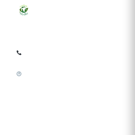
Ziarul online pentru publicarea anunțurilor obligatorii
de mediu cerute de ANMAP, APM și instituțiile
abilitate. Dovadă pe loc, acceptat în toată România.
0759 858 820
✉
gazetamediu@gmail.com
Sistem automat 24/7
SERVICII PUBLICARE
Publică anunț APM
Autorizație construire
Comunicat de presă PNRR
Pași publicare anunț