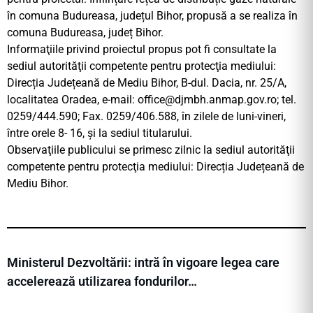
în comuna Budureasa, județul Bihor, propusă a se realiza în
comuna Budureasa, județ Bihor.
Informaţiile privind proiectul propus pot fi consultate la
sediul autorităţii competente pentru protecţia mediului:
Direcția Județeană de Mediu Bihor, B-dul. Dacia, nr. 25/A,
localitatea Oradea, e-mail:
office@djmbh.anmap.gov.ro
; tel.
0259/444.590; Fax. 0259/406.588, în zilele de luni-vineri,
între orele 8- 16, şi la sediul titularului.
Observaţiile publicului se primesc zilnic la sediul autorităţii
competente pentru protecţia mediului: Direcția Județeană de
Mediu Bihor.
Ministerul Dezvoltării: intră în vigoare legea care
accelerează utilizarea fondurilor…