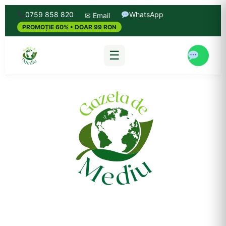
0759 858 820
WhatsApp
✉ Email
PROMOȚIE 60% • DOAR 99 RON
☰