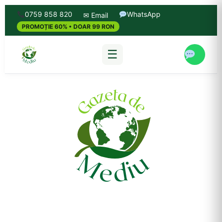
0759 858 820
WhatsApp
✉ Email
PROMOȚIE 60% • DOAR 99 RON
☰