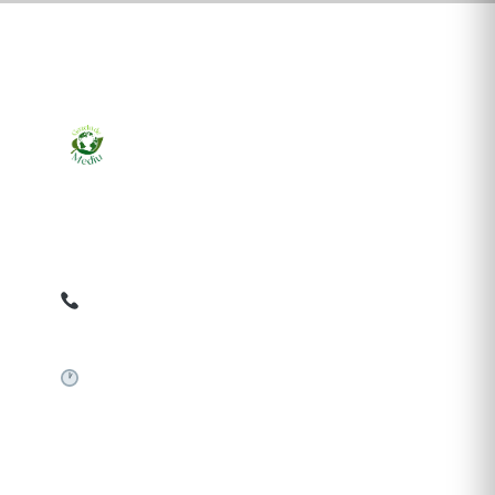
Ziarul online pentru publicarea anunțurilor obligatorii
de mediu cerute de ANMAP, APM și instituțiile
abilitate. Dovadă pe loc, acceptat în toată România.
0759 858 820
✉
gazetamediu@gmail.com
Sistem automat 24/7
SERVICII PUBLICARE
Publică anunț APM