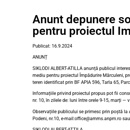
Anunt depunere so
pentru proiectul I
Publicat: 16.9.2024
ANUNȚ
SIKLODI ALBERT-ATILLA anunță publicul interesat
mediu pentru proiectul Împădurire Mărculeni, pr
teren identificat prin BF APIA 596, Tarla 65, Par
Informațiile privind proiectul propus pot fii con
nr. 10, în zilele de: luni între orele 9-15, marți — v
Observațiile publicului se primesc prin poștă la
Podeni, nr.10, e-mail:
office@amms.anpm.ro
sau
SIKLODI ALBERT-ATTILA