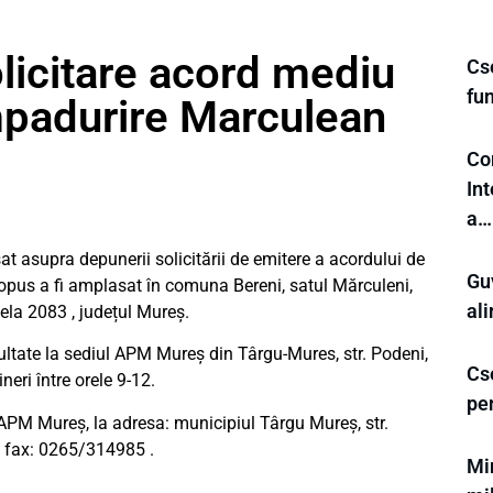
licitare acord mediu
Cse
fu
mpadurire Marculean
Co
In
a…
 asupra depunerii solicitării de emitere a acordului de
Guv
opus a fi amplasat în comuna Bereni, satul Mărculeni,
al
cela 2083 , județul Mureş.
sultate la sediul APM Mureş din Târgu-Mures, str. Podeni,
Cse
ineri între orele 9-12.
pe
 APM Mureş, la adresa: municipiul Târgu Mureş, str.
 fax: 0265/314985 .
Min