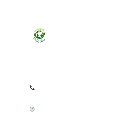
Ziarul online pentru publicarea anunțurilor
obligatorii de mediu cerute de ANMAP, APM și
instituțiile abilitate. Dovadă pe loc, acceptat în
toată România.
0759 858 820
✉
gazetamediu@gmail.com
Sistem automat 24/7