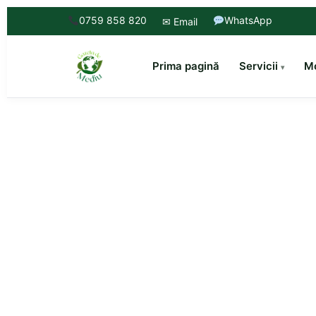
0759 858 820
WhatsApp
✉ Email
Prima pagină
Servicii
Mo