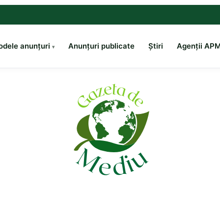
dele anunțuri
Anunțuri publicate
Știri
Agenții AP