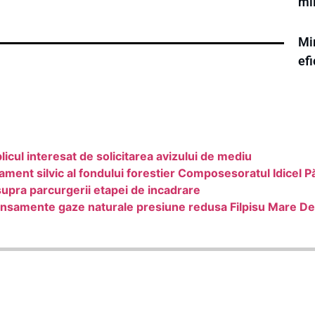
mi
Min
efi
ul interesat de solicitarea avizului de mediu
ment silvic al fondului forestier Composesoratul Idicel 
upra parcurgerii etapei de incadrare
ransamente gaze naturale presiune redusa Filpisu Mare D