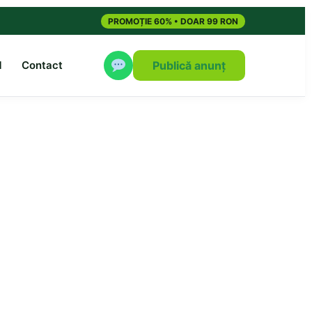
PROMOȚIE 60% • DOAR 99 RON
M
Contact
Publică anunț