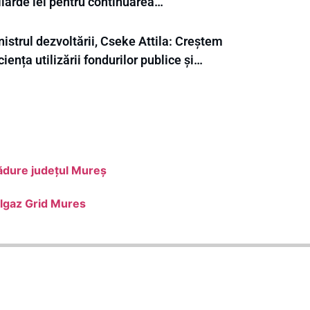
liarde lei pentru continuarea…
istrul dezvoltării, Cseke Attila: Creștem
ciența utilizării fondurilor publice și…
Pădure județul Mureș
elgaz Grid Mures