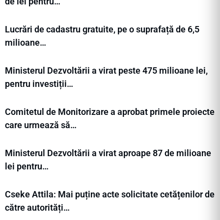
de lei pentru…
Lucrări de cadastru gratuite, pe o suprafață de 6,5
milioane…
Ministerul Dezvoltării a virat peste 475 milioane lei,
pentru investiții…
Comitetul de Monitorizare a aprobat primele proiecte
care urmează să…
Ministerul Dezvoltării a virat aproape 87 de milioane
lei pentru…
Cseke Attila: Mai puține acte solicitate cetățenilor de
către autorități…