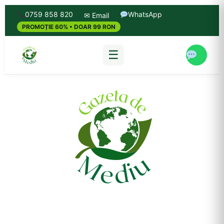
0759 858 820
WhatsApp
✉ Email
PROMOȚIE 60% • DOAR 99 RON
☰