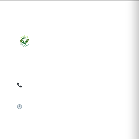
Ziarul online pentru publicarea anunțurilor obligatorii
de mediu cerute de ANMAP, APM și instituțiile
abilitate. Dovadă pe loc, acceptat în toată România.
0759 858 820
✉
gazetamediu@gmail.com
Sistem automat 24/7
SERVICII PUBLICARE
Publică anunț APM