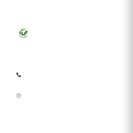
Ziarul online pentru publicarea anunțurilor obligatorii
de mediu cerute de ANMAP, APM și instituțiile
abilitate. Dovadă pe loc, acceptat în toată România.
0759 858 820
✉
gazetamediu@gmail.com
Sistem automat 24/7
SERVICII PUBLICARE
Publică anunț APM