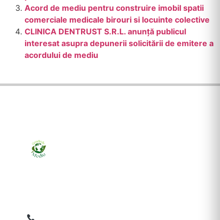
Acord de mediu pentru construire imobil spatii
comerciale medicale birouri si locuinte colective
CLINICA DENTRUST S.R.L. anunţă publicul
interesat asupra depunerii solicitării de emitere a
acordului de mediu
Ziarul online pentru publicarea anunțurilor obligatorii
de mediu cerute de ANMAP, APM și instituțiile
abilitate. Dovadă pe loc, acceptat în toată România.
0759 858 820