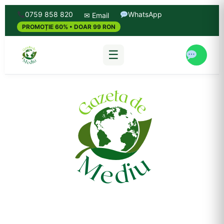
0759 858 820
WhatsApp
✉ Email
PROMOȚIE 60% • DOAR 99 RON
☰