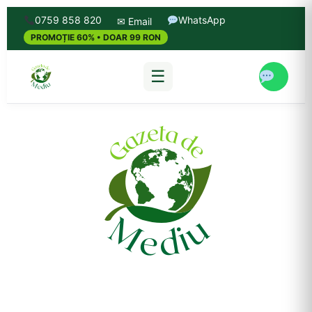
0759 858 820
WhatsApp
✉ Email
PROMOȚIE 60% • DOAR 99 RON
☰