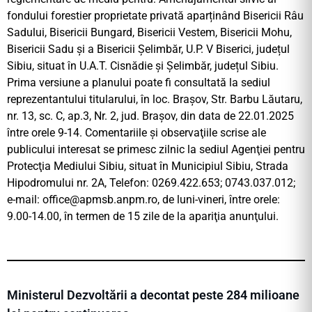
fondului forestier proprietate privată aparținând Bisericii Râu
Sadului, Bisericii Bungard, Bisericii Vestem, Bisericii Mohu,
Bisericii Sadu și a Bisericii Șelimbăr, U.P. V Biserici, județul
Sibiu, situat în U.A.T. Cisnădie și Șelimbăr, județul Sibiu.
Prima versiune a planului poate fi consultată la sediul
reprezentantului titularului, în loc. Brașov, Str. Barbu Lăutaru,
nr. 13, sc. C, ap.3, Nr. 2, jud. Brașov, din data de 22.01.2025
între orele 9-14. Comentariile şi observaţiile scrise ale
publicului interesat se primesc zilnic la sediul Agenţiei pentru
Protecţia Mediului Sibiu, situat în Municipiul Sibiu, Strada
Hipodromului nr. 2A, Telefon: 0269.422.653; 0743.037.012;
e-mail:
office@apmsb.anpm.ro
, de luni-vineri, între orele:
9.00-14.00, în termen de 15 zile de la apariţia anunţului.
Ministerul Dezvoltării a decontat peste 284 milioane