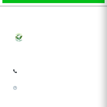
Ziarul online pentru publicarea anunțurilor obligatorii
de mediu cerute de ANMAP, APM și instituțiile
abilitate. Dovadă pe loc, acceptat în toată România.
0759 858 820
✉
gazetamediu@gmail.com
Sistem automat 24/7
SERVICII PUBLICARE