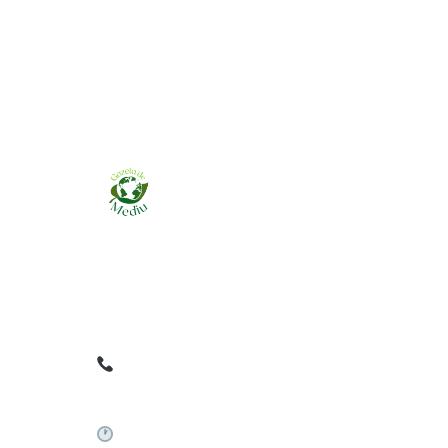
Ziarul online pentru publicarea anunțurilor
obligatorii de mediu cerute de ANMAP, APM și
instituțiile abilitate. Dovadă pe loc, acceptat în
toată România.
0759 858 820
✉
gazetamediu@gmail.com
Sistem automat 24/7