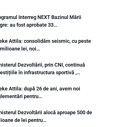
ogramul Interreg NEXT Bazinul Mării
gre: au fost aprobate 33…
eke Attila: consolidăm seismic, cu peste
milioane lei, noi…
isterul Dezvoltării, prin CNI, continuă
estițiile în infrastructura sportivă ,…
eke Attila: după 26 de ani, avem noi
glementări pentru…
nisterul Dezvoltării alocă aproape 500 de
lioane de lei pentru…