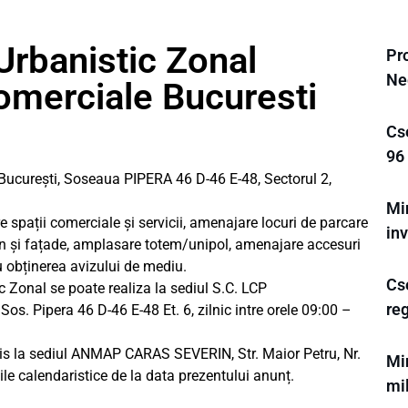
Urbanistic Zonal
Pr
Ne
comerciale Bucuresti
Cs
96 
ucurești, Soseaua PIPERA 46 D-46 E-48, Sectorul 2,
Min
e spații comerciale și servicii, amenajare locuri de parcare
inv
ren și fațade, amplasare totem/unipol, amenajare accesuri
u obținerea avizului de mediu.
Cs
c Zonal se poate realiza la sediul S.C. LCP
re
s. Pipera 46 D-46 E-48 Et. 6, zilnic intre orele 09:00 –
cris la sediul ANMAP CARAS SEVERIN, Str. Maior Petru, Nr.
Mi
ile calendaristice de la data prezentului anunț.
mi