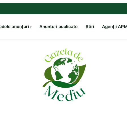
dele anunțuri
Anunțuri publicate
Știri
Agenții AP