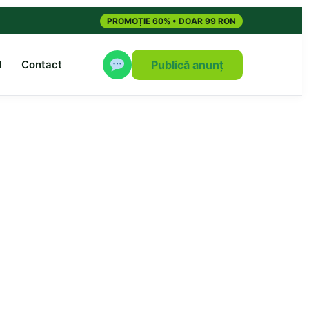
PROMOȚIE 60% • DOAR 99 RON
M
Contact
Publică anunț