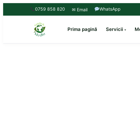
0759 858 820
WhatsApp
✉ Email
Prima pagină
Servicii
Mo