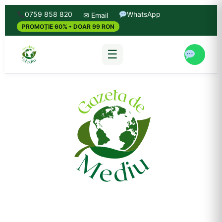
0759 858 820
WhatsApp
✉ Email
PROMOȚIE 60% • DOAR 99 RON
☰