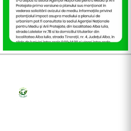
Ziarul online pentru publicarea anunțurilor obligatorii
de mediu cerute de ANMAP, APM și instituțiile
abilitate. Dovadă pe loc, acceptat în toată România.