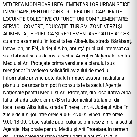
VEDEREA MODIFICĂRII REGLEMENTĂRILOR URBANISTICE
ÎN VIGOARE, PENTRU CONSTRUIREA UNUI CARTIER DE
LOCUINȚE COLECTIVE CU FUNCȚIUNI COMPLEMENTARE:
SERVICII, COMERȚ, EDUCAȚIE, TURISM, ZONE VERZI ȘI
ALIMENTAȚIE PUBLICĂ ȘI REGLEMENTARE CĂI DE ACCES.,
cu amplasamentul în localitatea Alba-Iulia, strada Bărăbanț,
intravilan, nr. FN, Județul Alba, anunță publicul interesat ca
s-a elaborat si s-a depus la sediul Agenției Naționale pentru
Mediu și Arii Protejate prima versiune a planului sus
menționat în vederea solicitării avizului de mediu.
Informațiile privind potențialul impact asupra mediului a
planului de urbanism pot fi consultate la sediul Agenției
Naționale pentru Mediu și Arii Protejate, din localitatea Alba
Iulia, strada Lalelelor nr.7B si la domiciliul titularilor din
localitatea Alba Iulia, strada Tinereții, nr. 4, Județul Alba, în
zilele de luni-joi între orele 9:00-14:30 si vineri între orele
9:00-13:00. Observațiile publicului se primesc zilnic la sediul
Agenției Naționale pentru Mediu și Arii Protejate, în termen
de 18 zile calendaristice (pentru primul anunț) 15 zile