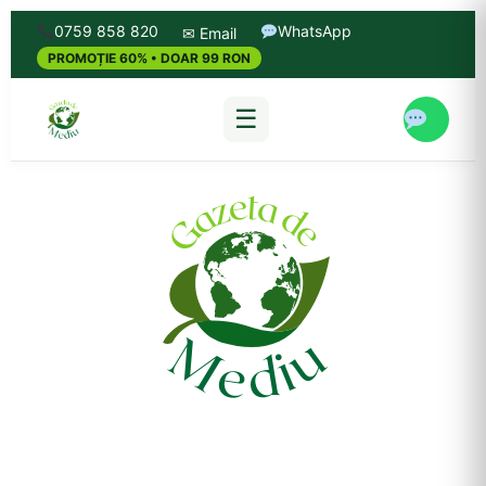
0759 858 820
WhatsApp
✉ Email
PROMOȚIE 60% • DOAR 99 RON
☰